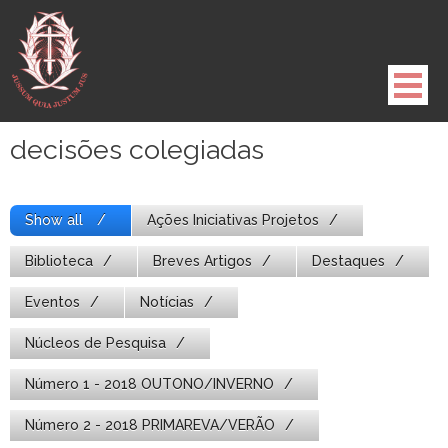
Pule
para
o
conteúdo
decisões colegiadas
Show all
Ações Iniciativas Projetos
Biblioteca
Breves Artigos
Destaques
Eventos
Notícias
Núcleos de Pesquisa
Número 1 - 2018 OUTONO/INVERNO
Número 2 - 2018 PRIMAREVA/VERÃO