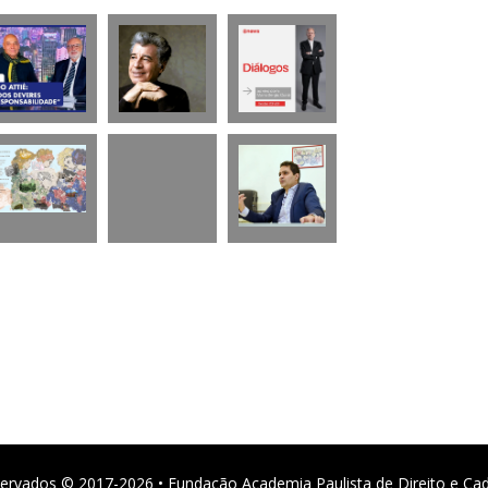
ervados © 2017-2026 • Fundação Academia Paulista de Direito e Ca