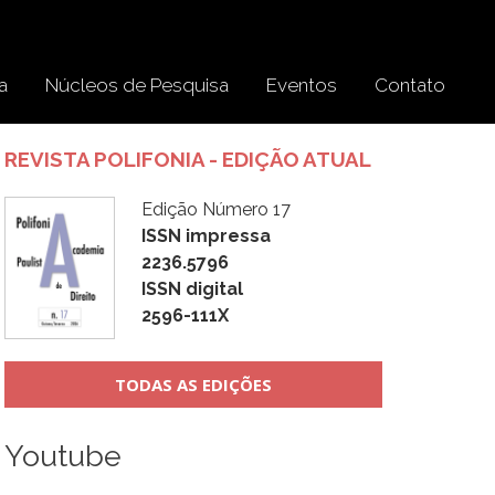
a
Núcleos de Pesquisa
Eventos
Contato
REVISTA POLIFONIA - EDIÇÃO ATUAL
Edição Número 17
ISSN impressa
2236.5796
ISSN digital
2596-111X
TODAS AS EDIÇÕES
Youtube