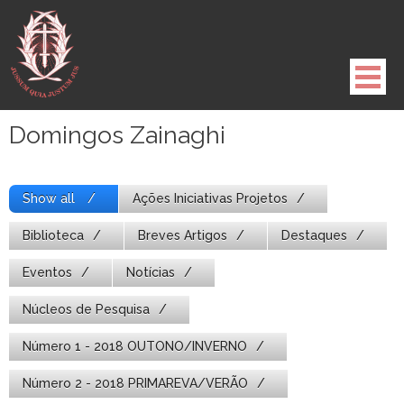
Pule
para
o
conteúdo
Domingos Zainaghi
Show all
Ações Iniciativas Projetos
Biblioteca
Breves Artigos
Destaques
Eventos
Notícias
Núcleos de Pesquisa
Número 1 - 2018 OUTONO/INVERNO
Número 2 - 2018 PRIMAREVA/VERÃO