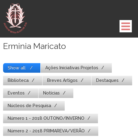
Pule
para
o
conteúdo
Erminia Maricato
Show all
Ações Iniciativas Projetos
Biblioteca
Breves Artigos
Destaques
Eventos
Notícias
Núcleos de Pesquisa
Número 1 - 2018 OUTONO/INVERNO
Número 2 - 2018 PRIMAREVA/VERÃO