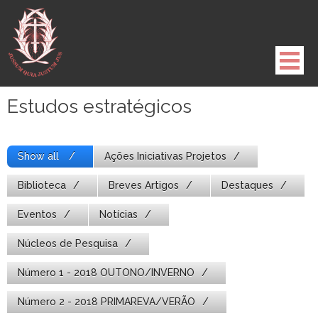
Pule
para
o
conteúdo
Estudos estratégicos
Show all
Ações Iniciativas Projetos
Biblioteca
Breves Artigos
Destaques
Eventos
Notícias
Núcleos de Pesquisa
Número 1 - 2018 OUTONO/INVERNO
Número 2 - 2018 PRIMAREVA/VERÃO