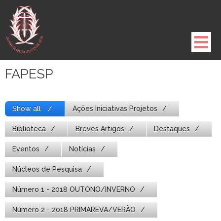
Pule
para
o
conteúdo
FAPESP
Show all
Ações Iniciativas Projetos
Biblioteca
Breves Artigos
Destaques
Eventos
Notícias
Núcleos de Pesquisa
Número 1 - 2018 OUTONO/INVERNO
Número 2 - 2018 PRIMAREVA/VERÃO