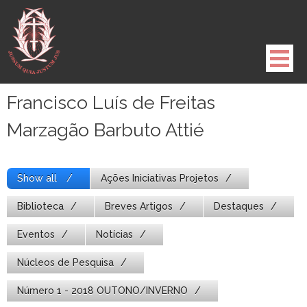
Pule
para
o
conteúdo
Francisco Luís de Freitas
Marzagão Barbuto Attié
Show all
Ações Iniciativas Projetos
Biblioteca
Breves Artigos
Destaques
Eventos
Notícias
Núcleos de Pesquisa
Número 1 - 2018 OUTONO/INVERNO