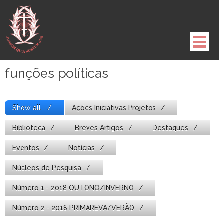
Pule
para
o
conteúdo
funções políticas
Show all
Ações Iniciativas Projetos
Biblioteca
Breves Artigos
Destaques
Eventos
Notícias
Núcleos de Pesquisa
Número 1 - 2018 OUTONO/INVERNO
Número 2 - 2018 PRIMAREVA/VERÃO