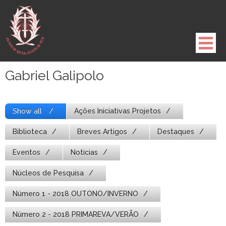
Pule
para
o
conteúdo
Gabriel Galipolo
Show all
Ações Iniciativas Projetos
Biblioteca
Breves Artigos
Destaques
Eventos
Notícias
Núcleos de Pesquisa
Número 1 - 2018 OUTONO/INVERNO
Número 2 - 2018 PRIMAREVA/VERÃO