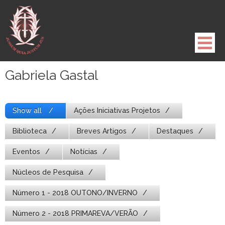
Pule
para
o
conteúdo
Gabriela Gastal
Show all
Ações Iniciativas Projetos
Biblioteca
Breves Artigos
Destaques
Eventos
Notícias
Núcleos de Pesquisa
Número 1 - 2018 OUTONO/INVERNO
Número 2 - 2018 PRIMAREVA/VERÃO