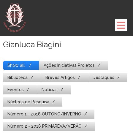
Pule
para
o
conteúdo
Gianluca Biagini
Show all
Ações Iniciativas Projetos
Biblioteca
Breves Artigos
Destaques
Eventos
Notícias
Núcleos de Pesquisa
Número 1 - 2018 OUTONO/INVERNO
Número 2 - 2018 PRIMAREVA/VERÃO