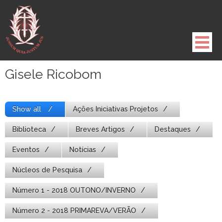
Pule
para
o
conteúdo
Gisele Ricobom
Show all
Ações Iniciativas Projetos
Biblioteca
Breves Artigos
Destaques
Eventos
Notícias
Núcleos de Pesquisa
Número 1 - 2018 OUTONO/INVERNO
Número 2 - 2018 PRIMAREVA/VERÃO