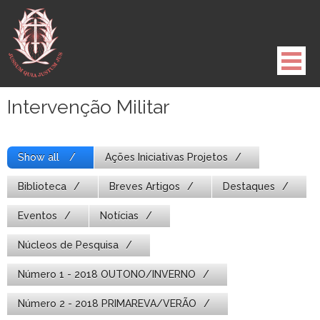
Pule
para
o
conteúdo
Intervenção Militar
Show all
Ações Iniciativas Projetos
Biblioteca
Breves Artigos
Destaques
Eventos
Notícias
Núcleos de Pesquisa
Número 1 - 2018 OUTONO/INVERNO
Número 2 - 2018 PRIMAREVA/VERÃO