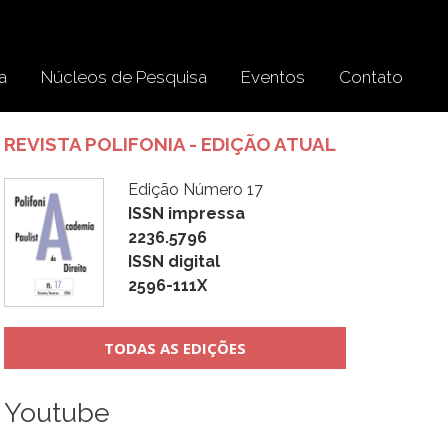
a
Núcleos de Pesquisa
Eventos
Contato
REVISTA POLIFONIA - EDIÇÃO ATUAL
Edição Número 17
ISSN impressa
2236.5796
ISSN digital
2596-111X
TODAS AS EDIÇÕES
Youtube