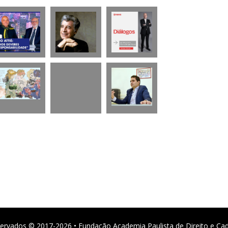
ervados © 2017-2026 • Fundação Academia Paulista de Direito e Ca