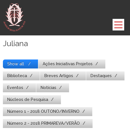
Pule
para
o
conteúdo
Juliana
Show all
Ações Iniciativas Projetos
Biblioteca
Breves Artigos
Destaques
Eventos
Notícias
Núcleos de Pesquisa
Número 1 - 2018 OUTONO/INVERNO
Número 2 - 2018 PRIMAREVA/VERÃO