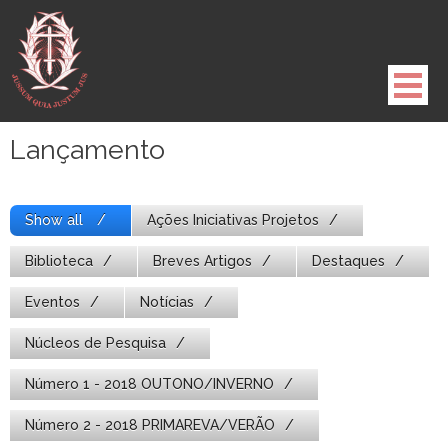
Pule
para
o
conteúdo
Lançamento
Show all
Ações Iniciativas Projetos
Biblioteca
Breves Artigos
Destaques
Eventos
Notícias
Núcleos de Pesquisa
Número 1 - 2018 OUTONO/INVERNO
Número 2 - 2018 PRIMAREVA/VERÃO