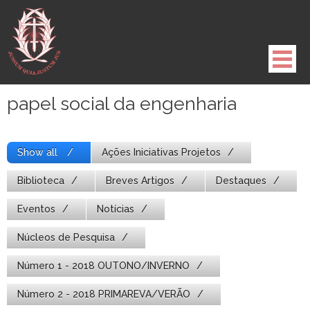
Pule
para
o
conteúdo
papel social da engenharia
Show all
Ações Iniciativas Projetos
Biblioteca
Breves Artigos
Destaques
Eventos
Notícias
Núcleos de Pesquisa
Número 1 - 2018 OUTONO/INVERNO
Número 2 - 2018 PRIMAREVA/VERÃO