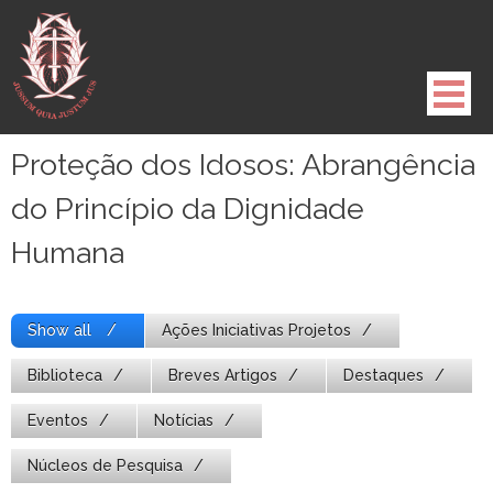
Pule
para
o
conteúdo
Proteção dos Idosos: Abrangência
do Princípio da Dignidade
Humana
Show all
Ações Iniciativas Projetos
Biblioteca
Breves Artigos
Destaques
Eventos
Notícias
Núcleos de Pesquisa