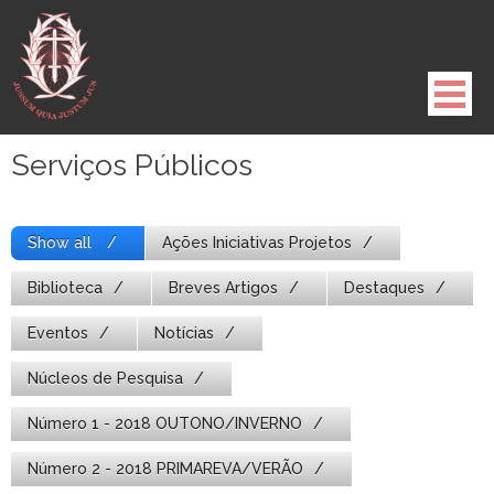
Pule
para
o
conteúdo
Serviços Públicos
Show all
Ações Iniciativas Projetos
Biblioteca
Breves Artigos
Destaques
Eventos
Notícias
Núcleos de Pesquisa
Número 1 - 2018 OUTONO/INVERNO
Número 2 - 2018 PRIMAREVA/VERÃO