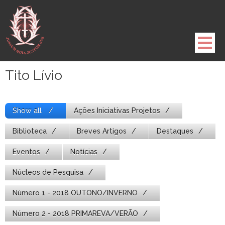
Pule
para
o
conteúdo
Tito Lívio
Show all
Ações Iniciativas Projetos
Biblioteca
Breves Artigos
Destaques
Eventos
Notícias
Núcleos de Pesquisa
Número 1 - 2018 OUTONO/INVERNO
Número 2 - 2018 PRIMAREVA/VERÃO