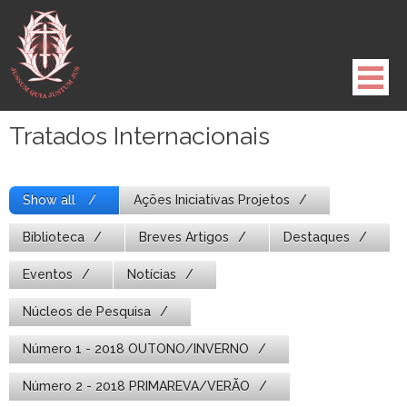
Pule
para
o
conteúdo
Tratados Internacionais
Show all
Ações Iniciativas Projetos
Biblioteca
Breves Artigos
Destaques
Eventos
Notícias
Núcleos de Pesquisa
Número 1 - 2018 OUTONO/INVERNO
Número 2 - 2018 PRIMAREVA/VERÃO