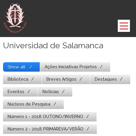
Pule
para
o
conteúdo
Universidad de Salamanca
Show all
Ações Iniciativas Projetos
Biblioteca
Breves Artigos
Destaques
Eventos
Notícias
Núcleos de Pesquisa
Número 1 - 2018 OUTONO/INVERNO
Número 2 - 2018 PRIMAREVA/VERÃO