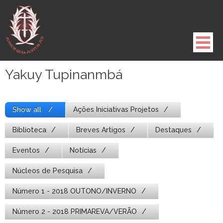
Pule
para
o
conteúdo
Yakuy Tupinanmbá
Show all
Ações Iniciativas Projetos
Biblioteca
Breves Artigos
Destaques
Eventos
Notícias
Núcleos de Pesquisa
Número 1 - 2018 OUTONO/INVERNO
Número 2 - 2018 PRIMAREVA/VERÃO