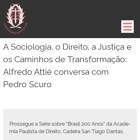
Pule
para
o
conteúdo
A Sociologia, o Direito, a Justiça e
os Caminhos de Transformação:
Alfredo Attié conversa com
Pedro Scuro
Prossegue a Série sobre “Brasil 200 Anos” da Acad­e­
mia Paulista de Dire­ito, Cadeira San Tia­go Dantas.