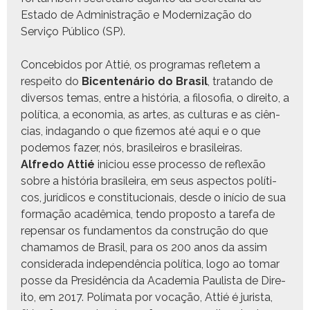
Esta­do de Admin­is­tração e Mod­ern­iza­ção do
Serviço Públi­co (SP).
Con­ce­bidos por Attié, os pro­gra­mas refletem a
respeito do
Bicen­tenário do Brasil
, tratan­do de
diver­sos temas, entre a história, a filosofia, o dire­ito, a
políti­ca, a econo­mia, as artes, as cul­turas e as ciên­
cias, inda­gan­do o que fize­mos até aqui e o que
podemos faz­er, nós, brasileiros e brasileiras.
Alfre­do Attié
ini­ciou esse proces­so de reflexão
sobre a história brasileira, em seus aspec­tos políti­
cos, jurídi­cos e con­sti­tu­cionais, des­de o iní­cio de sua
for­mação acadêmi­ca, ten­do pro­pos­to a tare­fa de
repen­sar os fun­da­men­tos da con­strução do que
chamamos de Brasil, para os 200 anos da assim
con­sid­er­a­da inde­pendên­cia políti­ca, logo ao tomar
posse da Presidên­cia da Acad­e­mia Paulista de Dire­
ito, em 2017. Polí­ma­ta por vocação, Attié é jurista,