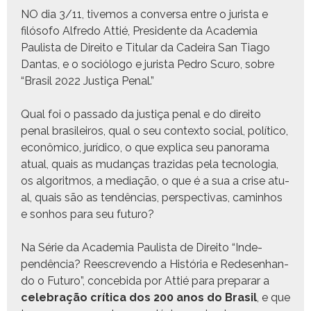
NO dia 3/11, tive­mos a con­ver­sa entre o jurista e
filó­so­fo Alfre­do Attié, Pres­i­dente da Acad­e­mia
Paulista de Dire­ito e Tit­u­lar da Cadeira San Tia­go
Dan­tas, e o sociól­o­go e jurista Pedro Scuro, sobre
“Brasil 2022 Justiça Penal.”
Qual foi o pas­sa­do da justiça penal e do dire­ito
penal brasileiros, qual o seu con­tex­to social, políti­co,
econômi­co, jurídi­co, o que expli­ca seu panora­ma
atu­al, quais as mudanças trazi­das pela tec­nolo­gia,
os algo­rit­mos, a medi­ação, o que é a sua a crise atu­
al, quais são as tendên­cias, per­spec­ti­vas, cam­in­hos
e son­hos para seu futuro?
Na Série da Acad­e­mia Paulista de Dire­ito “Inde­
pendên­cia? Ree­screven­do a História e Redesen­han­
do o Futuro”, con­ce­bi­da por Attié para preparar a
cel­e­bração críti­ca
dos 200 anos do Brasil
, e que