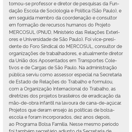
tornou-se pro­fes­sor e dire­tor de pesquisas da Fun­
dação Esco­la de Soci­olo­gia e Políti­ca (São Paulo), e
em segui­da mem­bro da coor­de­nação e con­sul­tor
em for­mação de recur­sos humanos
do Pro­je­to
MERCOSUL (PNUD, Min­istério das Relações Exte­ri­
ores e Uni­ver­si­dade de São Paulo). Foi vice-pres­i­
dente do Foro Sindi­cal do MERCOSUL, con­sul­tor de
orga­ni­za­ções de tra­bal­hadores,
e atual­mente dire­tor
da União dos Aposen­ta­dos em Trans­portes Cole­
tivos e de Car­gas de São Paulo.
Na admin­is­tração
públi­ca serviu como asses­sor espe­cial na Sec­re­taria
de Esta­do de Relações do Tra­bal­ho e for­mu­lou,
com a Orga­ni­za­ção Inter­na­cional do Tra­bal­ho, as
dire­trizes dos pro­je­tos brasileiros de errad­i­cação da
mão-de-obra infan­til na lavoura de cana-de-açú­car.
Pro­je­tos que der­am ense­jo às políti­cas de bol­sa-
esco­la e foram incor­po­ra­dos, dez anos depois,
ao Pro­gra­ma Bol­sa Família. Nesse mes­mo perío­do
foi tam­bém secretário adjun­to da Sec­re­taria de