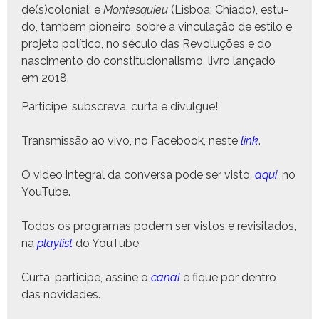
de(s)colonial; e
Mon­tesquieu
(Lis­boa: Chi­a­do), estu­
do, tam­bém pio­neiro, sobre a vin­cu­lação de esti­lo e
pro­je­to políti­co, no sécu­lo das Rev­oluções e do
nasci­men­to do con­sti­tu­cional­is­mo, livro lança­do
em 2018.
Par­ticipe, sub­scre­va, cur­ta e divulgue!
Trans­mis­são ao vivo, no Face­book, neste
link
.
O video inte­gral da con­ver­sa pode ser vis­to,
aqui
, no
YouTube.
Todos os pro­gra­mas podem ser vis­tos e revis­i­ta­dos,
na
playlist
do YouTube.
Cur­ta, par­ticipe, assine o
canal
e fique por den­tro
das novidades.