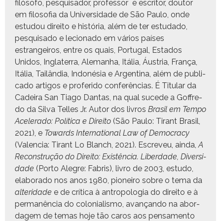
filó­so­fo, pesquisador, pro­fes­sor e escritor, doutor
em filosofia da Uni­ver­si­dade de São Paulo, onde
estu­dou dire­ito e história, além de ter estu­da­do,
pesquisa­do e leciona­do em vários país­es
estrangeiros, entre os quais, Por­tu­gal, Esta­dos
Unidos, Inglater­ra, Ale­man­ha, Itália, Áus­tria, França,
Itália, Tailân­dia, Indonésia e Argenti­na, além de pub­li­
ca­do arti­gos e pro­feri­do con­fer­ên­cias. É Tit­u­lar da
Cadeira San Tia­go Dan­tas, na qual sucede a Gof­fre­
do da Sil­va Telles Jr. Autor dos livros
Brasil em Tem­po
Acel­er­a­do: Políti­ca e Dire­ito
(São Paulo: Tirant Brasil,
2021), e
Towards Inter­na­tion­al Law of Democ­ra­cy
(Valen­cia: Tirant Lo Blanch, 2021). Escreveu, ain­da,
A
Recon­strução do Dire­ito: Existên­cia. Liber­dade, Diver­si­
dade
(Por­to Ale­gre: Fab­ris), livro de 2003, estu­do,
elab­o­ra­do nos anos 1980, pio­neiro sobre o tema da
alteri­dade
e de críti­ca à antropolo­gia do dire­ito e à
per­manên­cia do colo­nial­is­mo, avançan­do na abor­
dagem de temas hoje tão caros aos pen­sa­men­to