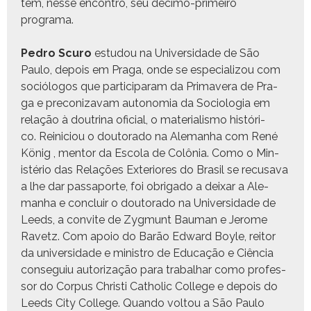
tem, nesse encon­tro, seu déci­mo-primeiro
programa.
Pedro Scuro
estu­dou na Uni­ver­si­dade de São
Paulo, depois em Pra­ga, onde se espe­cial­i­zou com
sociól­o­gos que par­tic­i­param da Pri­mav­era de Pra­
ga e pre­conizavam autono­mia da Soci­olo­gia em
relação à dout­ri­na ofi­cial, o mate­ri­al­is­mo históri­
co. Reini­ciou o doutora­do na Ale­man­ha com René
König , men­tor da Esco­la de Colô­nia. Como o Min­
istério das Relações Exte­ri­ores do Brasil se recusa­va
a lhe dar pas­s­aporte, foi obri­ga­do a deixar a Ale­
man­ha e con­cluir o doutora­do na Uni­ver­si­dade de
Leeds, a con­vite de Zyg­munt Bau­man e Jerome
Ravetz. Com apoio do Barão Edward Boyle, reitor
da uni­ver­si­dade e min­istro de Edu­cação e Ciên­cia
con­seguiu autor­iza­ção para tra­bal­har como pro­fes­
sor do Cor­pus Christi Catholic Col­lege
e depois do
Leeds City Col­lege.
Quan­do voltou a São Paulo