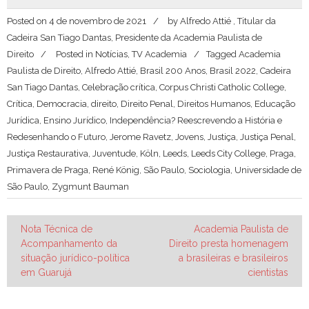
Posted on
4 de novembro de 2021
by
Alfredo Attié , Titular da
Cadeira San Tiago Dantas, Presidente da Academia Paulista de
Direito
Posted in
Notícias
,
TV Academia
Tagged
Academia
Paulista de Direito
,
Alfredo Attié
,
Brasil 200 Anos
,
Brasil 2022
,
Cadeira
San Tiago Dantas
,
Celebração crítica
,
Corpus Christi Catholic College
,
Crítica
,
Democracia
,
direito
,
Direito Penal
,
Direitos Humanos
,
Educação
Jurídica
,
Ensino Jurídico
,
Independência? Reescrevendo a História e
Redesenhando o Futuro
,
Jerome Ravetz
,
Jovens
,
Justiça
,
Justiça Penal
,
Justiça Restaurativa
,
Juventude
,
Köln
,
Leeds
,
Leeds City College
,
Praga
,
Primavera de Praga
,
René König
,
São Paulo
,
Sociologia
,
Universidade de
São Paulo
,
Zygmunt Bauman
Navegação
Nota Técnica de
Academia Paulista de
Acompanhamento da
Direito presta homenagem
de
situação jurídico-política
a brasileiras e brasileiros
Post
em Guarujá
cientistas