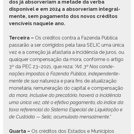
dos já absorve­ri­am a metade da ver­ba
disponív­el e em 2024 a absorve­ri­am inte­gral­
mente, sem paga­men­to dos novos crédi­tos
vencíveis naque­le ano.
Ter­ceira –
Os crédi­tos con­tra a Fazen­da Públi­ca
pas­sarão a ser cor­rigi­dos pela taxa SELIC uma úni­ca
vez e a cor­reção já afas­taria a incidên­cia de juros, ou
qual­quer com­pen­sação da mora, con­forme o arti­go
3º da PEC 23–2021, que reza:
“Art. 3º Nas con­de­
nações impostas à Fazen­da Públi­ca, inde­pen­den­te­
mente de sua
natureza e para fins de atu­al­iza­ção
mon­etária, remu­ner­ação do cap­i­tal e com­pen­sação
da mora, inclu­sive do pre­catório, haverá a incidên­cia
uma úni­ca vez, até o efe­ti­vo paga­men­to, do índice da
taxa ref­er­en­cial do Sis­tema Espe­cial de Liq­uidação e
de Custó­dia — Sel­ic, acu­mu­la­do mensalmente.”
Quar­ta –
Os crédi­tos dos Esta­dos e Municí­pios