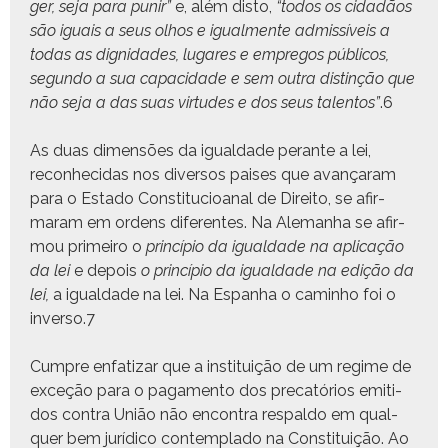
ger, seja para punir”
e, além dis­to,
“todos os cidadãos
são iguais a seus olhos e igual­mente admis­síveis a
todas as dig­nidades, lugares e empre­gos públi­cos,
segun­do a sua capaci­dade e sem out­ra dis­tinção que
não seja a das suas vir­tudes e dos seus tal­en­tos”
.
6
As duas dimen­sões da igual­dade per­ante a lei,
recon­heci­das nos diver­sos pais­es que avançaram
para o Esta­do Con­sti­tu­cioanal de Dire­ito, se afir­
maram em ordens difer­entes. Na Ale­man­ha se afir­
mou primeiro o
princí­pio da igual­dade na apli­cação
da lei
e depois
o princí­pio da igual­dade na edição da
lei,
a igual­dade na lei. Na Espan­ha o cam­in­ho foi o
inver­so.
7
Cumpre enfa­ti­zar que a insti­tu­ição de um regime de
exceção para o paga­men­to dos pre­catórios emi­ti­
dos con­tra União não encon­tra respal­do em qual­
quer bem jurídi­co con­tem­pla­do na Con­sti­tu­ição. Ao