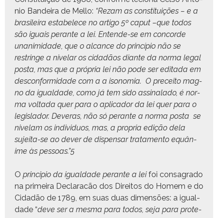
nio Ban­deira de Mel­lo:
“Rezam as con­sti­tu­ições – e a
brasileira esta­b­elece no arti­go 5º caput –que todos
são iguais per­ante a lei. Entende-se em con­corde
una­n­im­i­dade, que o alcance do princí­pio não se
restringe a nive­lar os cidadãos diante da nor­ma legal
pos­ta, mas que a própria lei não pode ser edi­ta­da em
descon­formi­dade com a a isono­mia.
O pre­ceito mag­
no da igual­dade, como já tem sido assi­nal­a­do, é nor­
ma volta­da quer para o apli­cador da lei quer para o
leg­is­lador. Dev­eras, não só per­ante a nor­ma pos­ta
se
nive­lam os indi­vid­u­os, mas, a pro­pria edição dela
sujei­ta-se ao dev­er de dis­pen­sar trata­men­to equân­
ime às pes­soas.”
5
O
prin­ci­pio da igual­dade per­ante a lei
foi con­sagra­do
na primeira Declar­acão dos Dire­itos do Homem e do
Cidadão de 1789, em suas duas dimen­sões: a igual­
dade “
deve ser a mes­ma para todos, seja para pro­te­