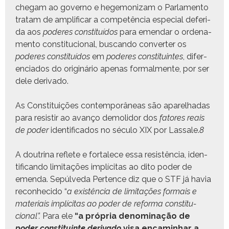
chegam ao gov­er­no e hege­mo­nizam o Par­la­men­to
tratam de ampli­ficar a com­petên­cia espe­cial deferi­
da aos
poderes con­sti­tuí­dos
para emen­dar o orde­na­
men­to con­sti­tu­cional, bus­can­do con­vert­er os
poderes con­sti­tuí­dos
em
poderes con­sti­tu­intes
, difer­
en­ci­a­dos do orig­inário ape­nas for­mal­mente, por ser
dele derivado.
As Con­sti­tu­ições con­tem­porâneas são apar­el­hadas
para resi­s­tir ao avanço demoli­dor dos
fatores reais
de poder
iden­ti­fi­ca­dos no sécu­lo XIX por Las­sale.
8
A dout­ri­na reflete e for­t­alece essa resistên­cia, iden­
ti­f­i­can­do lim­i­tações implíc­i­tas ao dito poder de
emen­da. Sepúlve­da Per­tence diz que o STF já havia
recon­heci­do “
a existên­cia de lim­i­tações for­mais e
mate­ri­ais implíc­i­tas ao poder de refor­ma con­sti­tu­
cional”.
Para ele
“a própria denom­i­nação de
poder con­sti­tu­inte deriva­do
visa encam­in­har a