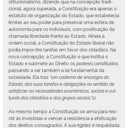
sti­tu­cional­is­mo, dizen­do que na con­cepção tradi­
cional, ago­ra super­a­da, a Con­sti­tu­ição era ape­nas o
estatu­to de orga­ni­za­ção do Esta­do, que esta­b­ele­cia
lim­ites ao seu poder para preser­var uma esfera de
autono­mia para os indi­ví­du­os, com pos­i­ti­vação da
chama­da liber­dade frente ao Esta­do. Alheia à
ordem social, a Con­sti­tu­ição do Esta­do lib­er­al não
podia impor-lhe tare­fas em favor dos cidadãos. Na
nova con­cepção, a Con­sti­tu­ição é que insti­tui o
Esta­do e sub­mete ao Dire­ito os
poderes con­sti­tuí­dos
,
pas­san­do a ser tam­bém a lei fun­da­men­tal da
sociedade. Ela traz
“um cader­no de encar­gos do
Esta­do, das suas tare­fas e obri­gações no sen­ti­do de
sat­is­faz­er as neces­si­dades econômi­cas, soci­ais e cul­
tur­ais dos cidadãos e dos gru­pos soci­ais.”
11
Ao mes­mo tem­po a Con­sti­tu­ição se arma para resi­
s­tir às investi­das e vencer a resistên­cia à efe­ti­vação
dos dire­itos con­sagra­dos. A sua rigidez é respal­da­da