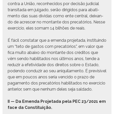
con­tra a União, recon­heci­dos por decisão judi­cial
tran­si­ta­da em jul­ga­do, serão dirigi­dos para aba­ti­
men­to das suas dívi­das como ente cen­tral, deixan­
do de acrescer no mon­tante dos pre­catórios. Nesse
exer­cí­cio, eles somam 14 bil­hões de reais.
É fácil con­statar que a emen­da pro­je­ta­da, insti­tuin­do
um “teto de gas­tos com pre­catórios”, em val­or que
fica muito abaixo do mon­tante dos crédi­tos que
vêm sendo habil­i­ta­dos nos últi­mos anos, tende a
reduzir a efe­tivi­dade dos dire­itos sobre o Esta­do,
poden­do con­duzir ao seu aniquil­a­men­to. É pre­visív­el
que em poucos anos seria ven­ci­do o pra­zo de
paga­men­to dos pre­catórios habil­i­ta­dos no exer­cí­cio
ante­ri­or, sem que nen­hum deles seja saldado.
II — Da Emen­da Pro­je­ta­da pela PEC 23/2021 em
face da Constituição.