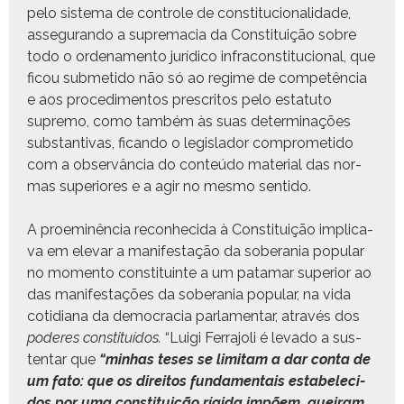
pelo sis­tema de con­t­role de con­sti­tu­cional­i­dade,
asse­gu­ran­do a suprema­cia da Con­sti­tu­ição sobre
todo o orde­na­men­to jurídi­co infra­con­sti­tu­cional, que
ficou sub­meti­do não só ao regime de com­petên­cia
e aos pro­ced­i­men­tos pre­scritos pelo estatu­to
supre­mo, como tam­bém às suas deter­mi­nações
sub­stan­ti­vas, fican­do o leg­is­lador com­pro­meti­do
com a observân­cia do con­teú­do mate­r­i­al das nor­
mas supe­ri­ores e a agir no mes­mo sentido.
A proem­inên­cia recon­heci­da à Con­sti­tu­ição impli­ca­
va em ele­var a man­i­fes­tação da sobera­nia pop­u­lar
no momen­to con­sti­tu­inte a um pata­mar supe­ri­or ao
das man­i­fes­tações da sobera­nia pop­u­lar, na vida
cotid­i­ana da democ­ra­cia par­la­men­tar, através dos
poderes con­sti­tuí­dos.
“Lui­gi Fer­ra­joli é lev­a­do a sus­
ten­tar que
“min­has teses se limi­tam a dar con­ta de
um fato: que os dire­itos fun­da­men­tais esta­b­ele­ci­
dos por uma con­sti­tu­ição rígi­da impõem, queiram