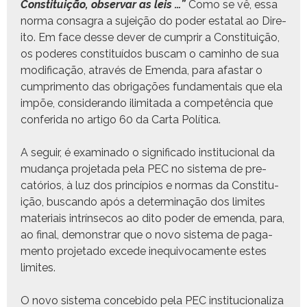
Con­sti­tu­ição, obser­var as leis …”
Como se vê, essa
nor­ma con­sagra a sujeição do poder estatal ao Dire­
ito. Em face desse dev­er de cumprir a Con­sti­tu­ição,
os poderes con­sti­tuí­dos bus­cam o cam­in­ho de sua
mod­i­fi­cação, através de Emen­da, para afas­tar o
cumpri­men­to das obri­gações fun­da­men­tais que ela
impõe, con­sideran­do ilim­i­ta­da a com­petên­cia que
con­feri­da no arti­go 60 da Car­ta Política.
A seguir, é exam­i­na­do o sig­nifi­ca­do insti­tu­cional da
mudança pro­je­ta­da pela PEC no sis­tema de pre­
catórios, à luz dos princí­pios e nor­mas da Con­sti­tu­
ição, bus­can­do após a deter­mi­nação dos lim­ites
mate­ri­ais intrínsec­os ao dito poder de emen­da, para,
ao final, demon­strar que o novo sis­tema de paga­
men­to pro­je­ta­do excede inequiv­o­ca­mente estes
limites.
O novo sis­tema con­ce­bido pela PEC insti­tu­cional­iza