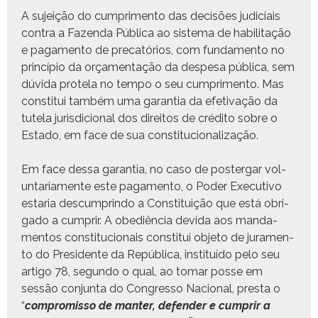
A sujeição do cumpri­men­to das decisões judi­ci­ais
con­tra a Fazen­da Públi­ca ao sis­tema de habil­i­tação
e paga­men­to de pre­catórios, com fun­da­men­to no
princí­pio da orça­men­tação da despe­sa públi­ca, sem
dúvi­da pro­tela no tem­po o seu cumpri­men­to. Mas
con­sti­tui tam­bém uma garan­tia da efe­ti­vação da
tutela juris­di­cional dos dire­itos de crédi­to sobre o
Esta­do, em face de sua constitucionalização.
Em face dessa garan­tia, no caso de poster­gar vol­
un­tari­a­mente este paga­men­to, o Poder Exec­u­ti­vo
estaria des­cumprindo a Con­sti­tu­ição que está obri­
ga­do a cumprir. A obe­diên­cia dev­i­da aos man­da­
men­tos con­sti­tu­cionais con­sti­tui obje­to de jura­men­
to do Pres­i­dente da Repúbli­ca, insti­tuí­do pelo seu
arti­go 78, segun­do o qual, ao tomar posse em
sessão con­jun­ta do Con­gres­so Nacional, pres­ta o
“
com­pro­mis­so de man­ter, defend­er e cumprir a