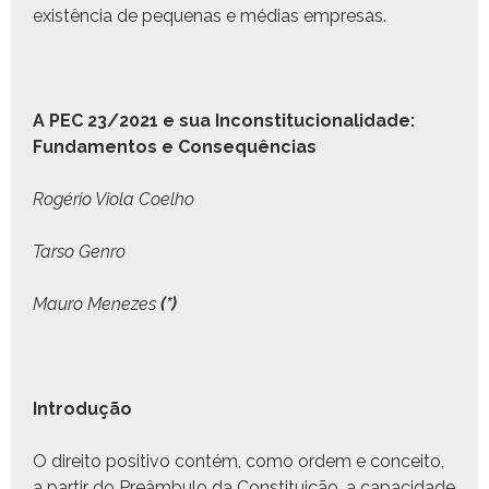
existên­cia de peque­nas e médias empresas.
A PEC 23/2021 e sua Incon­sti­tu­cional­i­dade:
Fun­da­men­tos e Consequências
Rogério Vio­la Coelho
Tar­so Genro
Mau­ro Menezes
(*)
Intro­dução
O dire­ito pos­i­ti­vo con­tém, como ordem e con­ceito,
a par­tir do Preâm­bu­lo da Con­sti­tu­ição, a capaci­dade