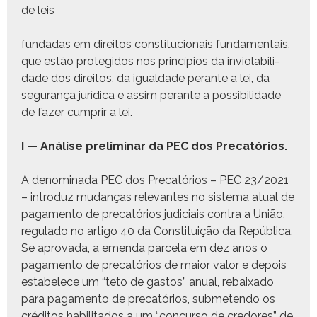
de leis
fun­dadas em dire­itos con­sti­tu­cionais fun­da­men­tais,
que estão pro­te­gi­dos nos princí­pios da invi­o­la­bil­i­
dade dos dire­itos, da igual­dade per­ante a lei, da
segu­rança jurídi­ca e assim per­ante a pos­si­bil­i­dade
de faz­er cumprir a lei.
I — Análise pre­lim­i­nar da PEC dos Precatórios.
A denom­i­na­da PEC dos Pre­catórios – PEC 23/2021
– intro­duz mudanças rel­e­vantes no sis­tema atu­al de
paga­men­to de pre­catórios judi­ci­ais con­tra a União,
reg­u­la­do no arti­go 40 da Con­sti­tu­ição da Repúbli­ca.
Se aprova­da, a emen­da parcela em dez anos o
paga­men­to de pre­catórios de maior val­or e depois
esta­b­elece um “teto de gas­tos” anu­al, rebaix­a­do
para paga­men­to de pre­catórios, sub­me­tendo os
crédi­tos habil­i­ta­dos a um “con­cur­so de cre­dores” de