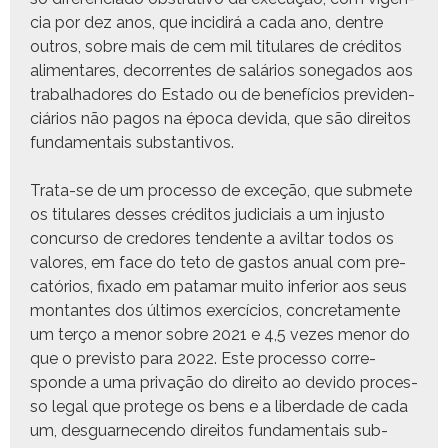
cia por dez anos, que incidirá a cada ano, den­tre
out­ros, sobre mais de cem mil tit­u­lares de crédi­tos
ali­menta­res, decor­rentes de salários sone­ga­dos aos
tra­bal­hadores do Esta­do ou de bene­fí­cios prev­i­den­
ciários não pagos na época dev­i­da, que são dire­itos
fun­da­men­tais substantivos.
Tra­ta-se de um proces­so de exceção, que sub­mete
os tit­u­lares dess­es crédi­tos judi­ci­ais a um injus­to
con­cur­so de cre­dores ten­dente a avil­tar todos os
val­ores, em face do teto de gas­tos anu­al com pre­
catórios, fix­a­do em pata­mar muito infe­ri­or aos seus
mon­tantes dos últi­mos exer­cí­cios, conc­re­ta­mente
um terço a menor sobre 2021 e 4,5 vezes menor do
que o pre­vis­to para 2022. Este proces­so cor­re­
sponde a uma pri­vação do dire­ito ao dev­i­do proces­
so legal que pro­tege os bens e a liber­dade de cada
um, des­guarnecen­do dire­itos fun­da­men­tais sub­