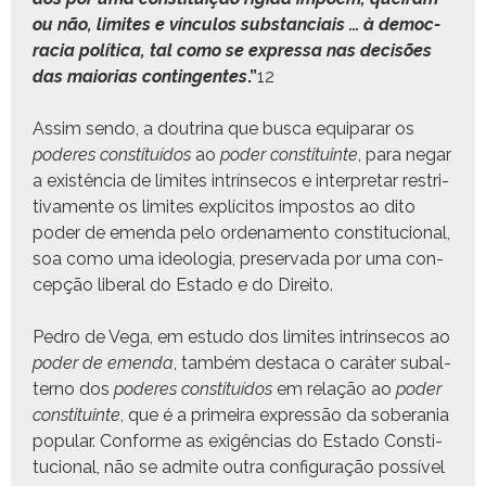
ou não, lim­ites e vín­cu­los sub­stan­ci­ais … à democ­
ra­cia políti­ca, tal como se expres­sa nas decisões
das maio­r­ias con­tin­gentes
.”
12
Assim sendo, a dout­ri­na que bus­ca equiparar os
poderes con­sti­tuí­dos
ao
poder con­sti­tu­inte
, para negar
a existên­cia de lim­ites intrínsec­os e inter­pre­tar restri­
ti­va­mente os lim­ites explíc­i­tos impos­tos ao dito
poder de emen­da pelo orde­na­men­to con­sti­tu­cional,
soa como uma ide­olo­gia, preser­va­da por uma con­
cepção lib­er­al do Esta­do e do Direito.
Pedro de Vega, em estu­do dos lim­ites intrínsec­os ao
poder de emen­da
, tam­bém desta­ca o caráter sub­al­
ter­no dos
poderes con­sti­tuí­dos
em relação ao
poder
con­sti­tu­inte
, que é a primeira expressão da sobera­nia
pop­u­lar. Con­forme as exigên­cias do Esta­do Con­sti­
tu­cional, não se admite out­ra con­fig­u­ração pos­sív­el