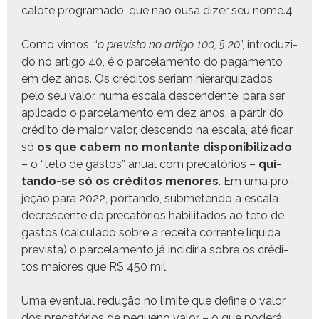
calote pro­gra­ma­do, que não ousa diz­er seu nome.
4
Como vimos, “
o pre­vis­to no arti­go 100, § 20
”, intro­duzi­
do no arti­go 40, é o parce­la­men­to do paga­men­to
em dez anos. Os crédi­tos seri­am hier­ar­quiza­dos
pelo seu val­or, numa escala descen­dente, para ser
apli­ca­do o parce­la­men­to em dez anos, a par­tir do
crédi­to de maior val­or, descen­do na escala, até ficar
só
os que cabem no mon­tante disponi­bi­liza­do
– o “teto de gas­tos” anu­al com pre­catórios –
qui­
tan­do-se só os crédi­tos menores
. Em uma pro­
jeção para 2022, por­tan­do, sub­me­tendo a escala
decres­cente de pre­catórios habil­i­ta­dos ao teto de
gas­tos (cal­cu­la­do sobre a recei­ta cor­rente líqui­da
pre­vista) o parce­la­men­to já incidiria sobre os crédi­
tos maiores que R$ 450 mil.
Uma even­tu­al redução no lim­ite que define o val­or
dos pre­catórios de pequeno val­or – o que poderá