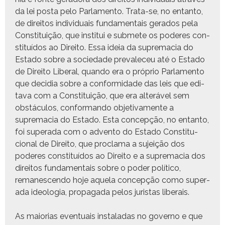
da lei pos­ta pelo Par­la­men­to. Tra­ta-se, no entan­to,
de dire­itos indi­vid­u­ais fun­da­men­tais ger­a­dos pela
Con­sti­tu­ição, que insti­tui e sub­mete os poderes con­
sti­tuí­dos ao Dire­ito. Essa ideia da suprema­cia do
Esta­do sobre a sociedade prevale­ceu até o Esta­do
de Dire­ito Lib­er­al, quan­do era o próprio Par­la­men­to
que decidia sobre a con­formi­dade das leis que edi­
ta­va com a Con­sti­tu­ição, que era alteráv­el sem
obstácu­los, con­for­man­do obje­ti­va­mente a
suprema­cia do Esta­do. Esta con­cepção, no entan­to,
foi super­a­da com o adven­to do Esta­do Con­sti­tu­
cional de Dire­ito, que procla­ma a sujeição dos
poderes con­sti­tuí­dos ao Dire­ito e a suprema­cia dos
dire­itos fun­da­men­tais sobre o poder políti­co,
remanescen­do hoje aque­la con­cepção como super­
a­da ide­olo­gia, propa­ga­da pelos juris­tas liberais.
As maio­r­ias even­tu­ais insta­l­adas no gov­er­no e que