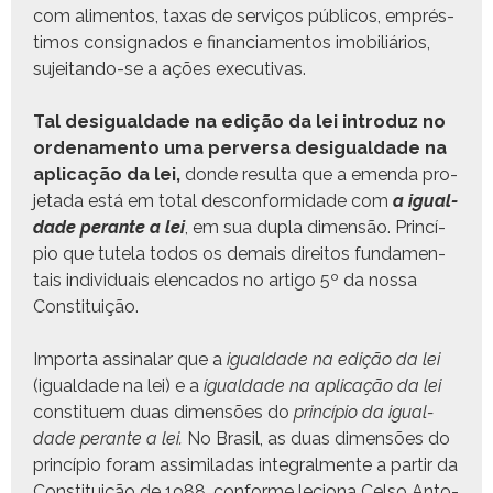
com ali­men­tos, taxas de serviços públi­cos, emprés­
ti­mos consigna­dos e finan­cia­men­tos imo­bil­iários,
sujei­tan­do-se a ações executivas.
Tal desigual­dade na edição da lei intro­duz no
orde­na­men­to uma per­ver­sa desigual­dade na
apli­cação da lei,
donde resul­ta que a emen­da pro­
je­ta­da está em total descon­formi­dade com
a igual­
dade per­ante a lei
, em sua dupla dimen­são. Princí­
pio que tutela todos os demais dire­itos fun­da­men­
tais indi­vid­u­ais elen­ca­dos no arti­go 5º da nos­sa
Constituição.
Impor­ta assi­nalar que a
igual­dade na edição da lei
(igual­dade na lei) e a
igual­dade na apli­cação da lei
con­stituem duas dimen­sões do
princí­pio da igual­
dade per­ante a lei.
No Brasil, as duas dimen­sões do
princí­pio foram assim­i­ladas inte­gral­mente a par­tir da
Con­sti­tu­ição de 1988, con­forme leciona Cel­so Anto­