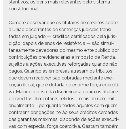
stan­tivos, os bens mais rel­e­vantes pelo sis­tema
constitucional.
Cumpre obser­var que os tit­u­lares de crédi­tos sobre
a União decor­rentes de sen­tenças judi­ci­ais tran­si­
tadas em jul­ga­do — crédi­tos cer­ti­fi­ca­dos pela juris­
dição, depois de anos de resistên­cia — são simul­
tane­a­mente deve­dores do mes­mo ente públi­co por
con­tribuições prev­i­den­ciárias e Impos­to de Ren­da,
sujeitos a ações exec­u­ti­vas reforçadas quan­do não
pagos. Quan­do as empre­sas atrasam os trib­u­tos
que devem recol­her, são cobradas medi­ante exe­
cução fis­cal, que é dota­da de enorme força coerci­ti­
va. Maior é o peso da dis­crim­i­nação para os tit­u­lares
de crédi­tos ali­menta­res reti­dos – mais de cem mil
anual­mente – porquan­to todos aque­les com quem
con­traem obri­gações, terão seus crédi­tos cer­ca­dos
das garan­tias máx­i­mas, dispon­do de ações exec­u­ti­
vas com espe­cial força coerci­ti­va. Gas­tam tam­bém