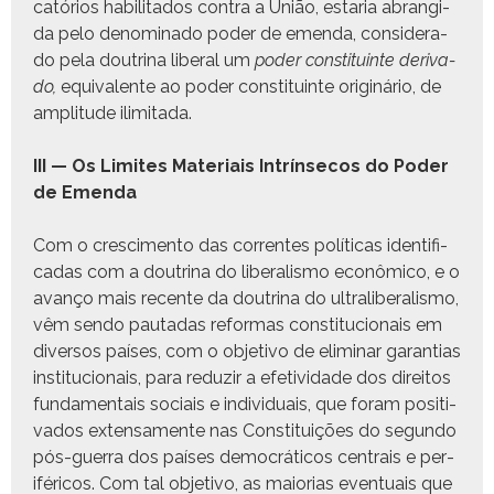
catórios habil­i­ta­dos con­tra a União, estaria abrangi­
da pelo denom­i­na­do poder de emen­da, con­sid­er­a­
do pela dout­ri­na lib­er­al um
poder con­sti­tu­inte deriva­
do,
equiv­a­lente ao poder con­sti­tu­inte orig­inário, de
ampli­tude ilimitada.
III — Os Lim­ites Mate­ri­ais Intrínsec­os do Poder
de Emenda
Com o cresci­men­to das cor­rentes políti­cas iden­ti­fi­
cadas com a dout­ri­na do lib­er­al­is­mo econômi­co, e o
avanço mais recente da dout­ri­na do ultra­l­ib­er­al­is­mo,
vêm sendo pau­tadas refor­mas con­sti­tu­cionais em
diver­sos país­es, com o obje­ti­vo de elim­i­nar garan­tias
insti­tu­cionais, para reduzir a efe­tivi­dade dos dire­itos
fun­da­men­tais soci­ais e indi­vid­u­ais, que foram pos­i­ti­
va­dos exten­sa­mente nas Con­sti­tu­ições do segun­do
pós-guer­ra dos país­es democráti­cos cen­trais e per­
iféri­cos. Com tal obje­ti­vo, as maio­r­ias even­tu­ais que