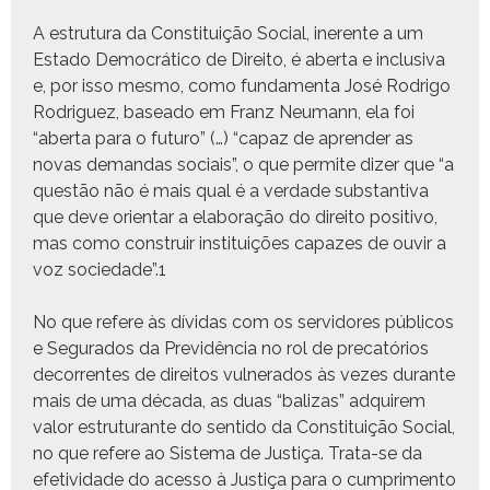
A estru­tu­ra da Con­sti­tu­ição Social, iner­ente a um
Esta­do Democráti­co de Dire­ito, é aber­ta e inclu­si­va
e, por isso mes­mo, como fun­da­men­ta José Rodri­go
Rodriguez, basea­do em Franz Neu­mann, ela foi
“aber­ta para o futuro” (…) “capaz de apren­der as
novas deman­das soci­ais”, o que per­mite diz­er que “a
questão não é mais qual é a ver­dade sub­stan­ti­va
que deve ori­en­tar a elab­o­ração do dire­ito pos­i­ti­vo,
mas como con­stru­ir insti­tu­ições capazes de ouvir a
voz sociedade”.
1
No que ref­ere às dívi­das com os servi­dores públi­cos
e Segu­ra­dos da Pre­v­idên­cia
no rol de pre­catórios
decor­rentes de dire­itos vul­ner­a­dos às vezes durante
mais de uma déca­da, as duas “bal­izas” adquirem
val­or estru­tu­rante do sen­ti­do da Con­sti­tu­ição Social,
no que ref­ere ao Sis­tema de Justiça. Tra­ta-se da
efe­tivi­dade do aces­so à Justiça para o cumpri­men­to