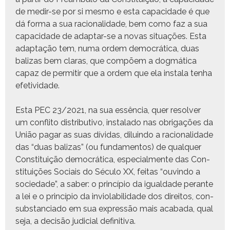
de medir-se por si mes­mo e esta capaci­dade é que
dá for­ma a sua racional­i­dade, bem como faz a sua
capaci­dade de adap­tar-se a novas situ­ações. Esta
adap­tação tem, numa ordem democráti­ca, duas
bal­izas bem claras, que com­põem a dog­máti­ca
capaz de per­mi­tir que a ordem que ela insta­la ten­ha
efetividade.
Esta PEC 23/2021, na sua essên­cia, quer resolver
um con­fli­to dis­trib­u­ti­vo, insta­l­a­do nas obri­gações da
União pagar as suas dívi­das, diluin­do a racional­i­dade
das “duas bal­izas” (ou fun­da­men­tos) de qual­quer
Con­sti­tu­ição democráti­ca, espe­cial­mente das Con­
sti­tu­ições Soci­ais do Sécu­lo XX, feitas “ouvin­do a
sociedade”, a saber: o princí­pio da igual­dade per­ante
a lei e o princí­pio da invi­o­la­bil­i­dade dos dire­itos, con­
sub­stan­ci­a­do em sua expressão mais acaba­da, qual
seja, a decisão judi­cial definitiva.