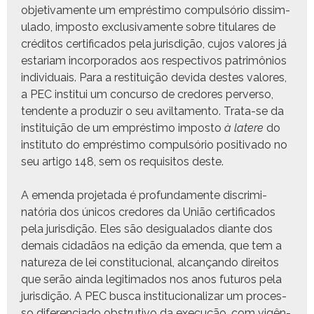
obje­ti­va­mente um emprés­ti­mo com­pul­sório dis­sim­
u­la­do, impos­to exclu­si­va­mente sobre tit­u­lares de
crédi­tos cer­ti­fi­ca­dos pela juris­dição, cujos val­ores já
estari­am incor­po­ra­dos aos respec­tivos patrimônios
indi­vid­u­ais. Para a resti­tu­ição dev­i­da destes val­ores,
a PEC insti­tui um con­cur­so de cre­dores per­ver­so,
ten­dente a pro­duzir o seu avil­ta­men­to. Tra­ta-se da
insti­tu­ição de um emprés­ti­mo impos­to
à lat­ere
do
insti­tu­to do emprés­ti­mo com­pul­sório pos­i­ti­va­do no
seu arti­go 148, sem os req­ui­si­tos deste.
A emen­da pro­je­ta­da é pro­fun­da­mente dis­crim­i­
natória dos úni­cos cre­dores da União cer­ti­fi­ca­dos
pela juris­dição. Eles são desigual­a­dos diante dos
demais cidadãos na edição da emen­da, que tem a
natureza de lei con­sti­tu­cional, alcançan­do dire­itos
que serão ain­da legit­i­ma­dos nos anos futur­os pela
juris­dição. A PEC bus­ca insti­tu­cionalizar um proces­
so difer­en­ci­a­do obstru­ti­vo da exe­cução, com vigên­