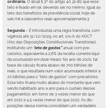
ordinária.
O atu­al § 3º do arti­go 40, já diz que esse
teto é fix­a­do em lei, deven­do ser, no mín­i­mo, igual ao
teto dos bene­fí­cios da pre­v­idên­cia social, hoje de
seis mil e seis­cen­tos reais aprox­i­mada­mente.
3
Segun­da
– É intro­duzi­da uma regra tran­sitória, com
vigên­cia até 31/12/2029, no art. 101‑A do ADCT
(Ato das Dis­posições Con­sti­tu­cionais Tran­sitórias),
insti­tuin­do um “
teto de gas­tos”
anu­al com pre­
catórios, equiv­a­lente a 2,6% da recei­ta cor­rente liq­ui­
da
acu­mu­la­da em doze meses.
No ano de 2020, tal
base de cál­cu­lo ficaria abaixo de 700 bil­hões de
reais, o que resul­taria num val­or acu­mu­la­do infe­ri­or a
20 bil­hões para o “teto de gas­tos” com pre­catórios.
Esse teto ficaria muito abaixo do mon­tante que vem
sendo habil­i­ta­do ano a ano para o custeio dess­es
paga­men­tos; em torno de 3 vezes menor do que
em 2021 e 4,5 vezes menor do que 2022. As dis­
posições dessa nor­ma con­sol­i­dam um ver­dadeiro