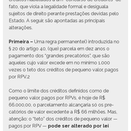
fato, que vio­la a legal­i­dade for­mal e desiguala
sujeitos de dire­ito per­ante prestações dev­i­das pelo
Esta­do. A seguir, são apon­tadas as prin­ci­pais
alterações.
Primeira –
Uma regra per­ma­nente() intro­duzi­da no
§ 20 do arti­go 40, (que) parcela em dez anos o
paga­men­to dos “grandes pre­catórios”, que são
aque­les cujo val­or excede em no mín­i­mo 1.000
vezes o teto dos crédi­tos de pequeno val­or, pagos
por RPV.
2
Como o lim­ite dos crédi­tos definidos como de
pequeno val­or, pagos por RPVs, é hoje de R$
66.000,00, o parce­la­men­to alcançaria só os pre­
catórios de val­or exce­dente a R$ 66 mil­hões. Mas,
atenção: o “teto” dos crédi­tos de pequeno val­or —
pagos por RPV —
pode ser alter­ado por lei