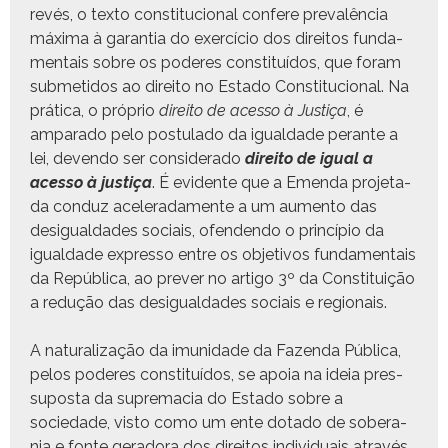
revés, o tex­to con­sti­tu­cional con­fere prevalên­cia
máx­i­ma à garan­tia do exer­cí­cio dos dire­itos fun­da­
men­tais sobre os poderes con­sti­tuí­dos, que foram
sub­meti­dos ao dire­ito no Esta­do Con­sti­tu­cional. Na
práti­ca, o próprio
dire­ito de aces­so à Justiça
, é
ampara­do pelo pos­tu­la­do da igual­dade per­ante a
lei, deven­do ser con­sid­er­a­do
dire­ito de igual a
aces­so à justiça
. É evi­dente que a Emen­da pro­je­ta­
da con­duz acel­er­ada­mente a um aumen­to das
desigual­dades soci­ais, ofend­en­do o princí­pio da
igual­dade expres­so entre os obje­tivos fun­da­men­tais
da Repúbli­ca, ao pre­v­er no arti­go 3º da Con­sti­tu­ição
a redução das desigual­dades soci­ais e regionais.
A nat­u­ral­iza­ção da imu­nidade da Fazen­da Públi­ca,
pelos poderes con­sti­tuí­dos, se apoia na ideia pres­
su­pos­ta da suprema­cia do Esta­do sobre a
sociedade, vis­to como um ente dota­do de sobera­
nia e fonte ger­ado­ra dos dire­itos indi­vid­u­ais através