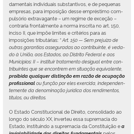
da­men­tais indi­vid­u­ais sub­stan­tivos, e de peque­nas
empre­sas, para imposição desse emprés­ti­mo com­
pul­sório extrav­a­gante – um regime de exceção –
con­traria frontal­mente a nor­ma inscri­ta no art. 150,
inciso II, que impõe lim­ites e critérios para as
imposições trib­utárias:
“ Art. 150 — Sem pre­juí­zo de
out­ras garan­tias asse­gu­radas ao con­tribuinte, é veda­
do à União, aos Esta­dos, ao Dis­tri­to Fed­er­al e aos
Municí­pios:
II – insti­tuir trata­men­to desigual entre con­
tribuintes que se encon­trem em situ­ação equiv­a­lente,
proibi­da qual­quer dis­tinção em razão de ocu­pação
profis­sion­al
ou função por eles exer­ci­da, inde­pen­den­
te­mente da denom­i­nação jurídi­ca dos rendi­men­tos,
títu­los, ou direitos.
O Esta­do Con­sti­tu­cional de Dire­ito, con­sol­i­da­do ao
lon­go do sécu­lo XX, inver­teu essa suprema­cia do
Esta­do, insti­tuin­do a suprema­cia da Con­sti­tu­ição e
a
invi­o­la­bil­i­dade dos dire­itos fun­da­men­tais
pelos