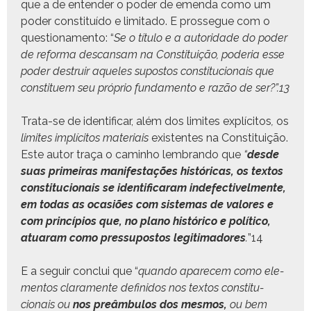
que a de enten­der o poder de emen­da como um
poder con­sti­tuí­do e lim­i­ta­do. E prossegue com o
ques­tion­a­men­to: “
Se o títu­lo e a autori­dade do poder
de refor­ma des­cansam na Con­sti­tu­ição, pode­ria esse
poder destru­ir aque­les supos­tos con­sti­tu­cionais que
con­stituem seu próprio fun­da­men­to e razão de ser?”.
13
Tra­ta-se de iden­ti­ficar, além dos lim­ites explíc­i­tos
,
os
lim­ites implíc­i­tos mate­ri­ais
exis­tentes na Con­sti­tu­ição.
Este autor traça o cam­in­ho lem­bran­do que
“
des­de
suas primeiras man­i­fes­tações históri­c­as, os tex­tos
con­sti­tu­cionais se iden­ti­ficaram inde­fec­tivel­mente,
em todas as ocasiões com sis­temas de val­ores e
com princí­pios que, no plano históri­co e políti­co,
atu­aram como pres­su­pos­tos legit­i­madores
.
”
14
E a seguir con­clui que “
quan­do apare­cem como ele­
men­tos clara­mente definidos nos tex­tos con­sti­tu­
cionais ou
nos preâm­bu­los dos mes­mos,
ou bem