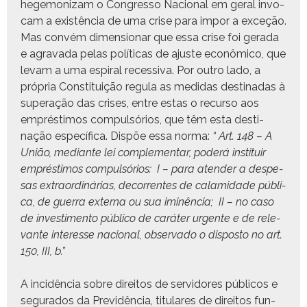
hege­mo­nizam o Con­gres­so Nacional em ger­al invo­
cam a existên­cia de uma crise para impor a exceção.
Mas con­vém dimen­sion­ar que essa crise foi ger­a­da
e agrava­da pelas políti­cas de ajuste econômi­co, que
lev­am a uma espi­ral reces­si­va. Por out­ro lado, a
própria Con­sti­tu­ição reg­u­la as medi­das des­ti­nadas à
super­ação das crises, entre estas o recur­so aos
emprés­ti­mos com­pul­sórios, que têm esta des­ti­
nação especí­fi­ca. Dis­põe essa nor­ma:
“ Art. 148 – A
União, medi­ante lei com­ple­men­tar, poderá insti­tuir
emprés­ti­mos com­pul­sórios:
I – para aten­der a despe­
sas extra­ordinárias, decor­rentes de calami­dade públi­
ca, de guer­ra exter­na ou sua iminên­cia;
II – no caso
de inves­ti­men­to públi­co de caráter urgente e de rel­e­
vante inter­esse nacional, obser­va­do o dis­pos­to no art.
150, III, b.”
A incidên­cia sobre dire­itos de servi­dores públi­cos e
segu­ra­dos da Pre­v­idên­cia, tit­u­lares de dire­itos fun­