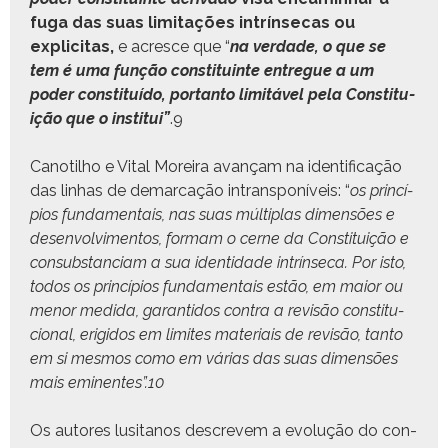
fuga das suas lim­i­tações intrínse­cas ou
explic­i­tas,
e acresce que “
na ver­dade, o que se
tem é uma função con­sti­tu­inte entregue a um
poder con­sti­tuí­do, por­tan­to lim­itáv­el pela Con­sti­tu­
ição que o insti­tui”
.
9
Can­otil­ho e Vital Mor­eira avançam na iden­ti­fi­cação
das lin­has de demar­cação intransponíveis: “
os princí­
pios fun­da­men­tais, nas suas múlti­plas dimen­sões e
desen­volvi­men­tos, for­mam o cerne da Con­sti­tu­ição e
con­sub­stan­ci­am a sua iden­ti­dade intrínse­ca. Por isto,
todos os princí­pios fun­da­men­tais estão, em maior ou
menor medi­da,
garan­ti­dos con­tra a revisão con­sti­tu­
cional, erigi­dos em lim­ites mate­ri­ais de revisão, tan­to
em si mes­mos como em várias das suas dimen­sões
mais emi­nentes”.
10
Os autores lusi­tanos descrevem a evolução do con­