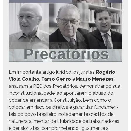
Em impor­tante arti­go jurídi­co, os juris­tas
Rogério
Vio­la Coel­ho
,
Tar­so Gen­ro
e
Mau­ro Menezes
anal­isam a PEC dos Pre­catórios, demon­stran­do sua
incon­sti­tu­cional­i­dade, ao apontarem o abu­so do
poder de emen­dar a Con­sti­tu­ição, bem como o
colo­car em risco os dire­itos e garan­tias fun­da­men­
tais do povo brasileiro, notada­mente crédi­tos de
natureza ali­men­tar de tit­u­lar­i­dade de tra­bal­hadores
e pen­sion­istas, com­pro­m­e­tendo, igual­mente a