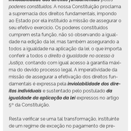
poderes con­sti­tuí­dos
. A nos­sa Con­sti­tu­ição procla­ma
a suprema­cia dos dire­itos fun­da­men­tais, impon­do
ao Esta­do por ela insti­tuí­do a mis­são de asse­gu­rar o
seu efe­ti­vo exer­cí­cio. Os poderes con­sti­tuí­dos
cumprem esta função, não só obser­van­do a igual­
dade na edição da lei, mas tam­bém asse­gu­ran­do a
todos a igual­dade na apli­cação da lei, o que impor­ta
con­ferir a todos o
dire­ito à igual­dade no aces­so à
Justiça
, con­tan­do com igual aces­so à garan­tia máx­i­
ma do dev­i­do proces­so legal. A imper­a­tivi­dade da
mis­são de asse­gu­rar a efe­ti­vação dos dire­itos fun­
da­men­tais é expres­sa pela
invi­o­la­bil­i­dade dos dire­
itos indi­vid­u­ais
e sus­ten­ta­do pelo pos­tu­la­do
da
igual­dade da apli­cação da lei
expres­sos no arti­go
5º da Constituição.
Res­ta ver­i­ficar se uma tal trans­for­mação, insti­tu­inte
de um regime de exceção no paga­men­to de pre­