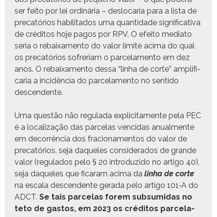
ser feito por lei ordinária – deslo­caria para a lista de
pre­catórios habil­i­ta­dos uma quan­ti­dade sig­ni­fica­ti­va
de crédi­tos hoje pagos por RPV. O efeito medi­a­to
seria o rebaix­a­m­en­to do val­or lim­ite aci­ma do qual
os pre­catórios sofre­ri­am o parce­la­men­to em dez
anos. O rebaix­a­m­en­to dessa “lin­ha de corte” ampli­fi­
caria a incidên­cia do parce­la­men­to no sen­ti­do
descendente.
Uma questão não reg­u­la­da explici­ta­mente pela PEC
é a local­iza­ção das parce­las ven­ci­das anual­mente
em decor­rên­cia dos fra­ciona­men­tos do val­or de
pre­catórios, seja daque­les con­sid­er­a­dos de grande
val­or (reg­u­la­dos pelo § 20 intro­duzi­do no arti­go 40),
seja daque­les que ficaram aci­ma da
lin­ha de corte
na escala descen­dente ger­a­da pelo arti­go 101‑A do
ADCT.
Se tais parce­las forem sub­sum­i­das no
teto de gas­tos, em 2023 os crédi­tos parce­la­