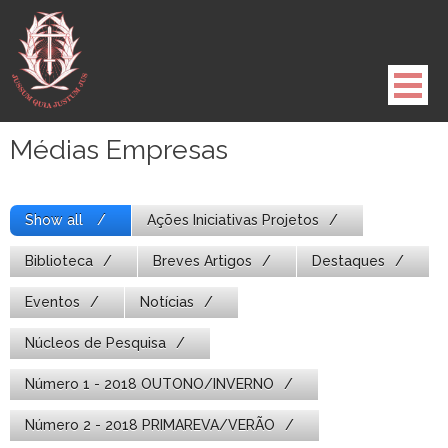
Pule
para
o
conteúdo
Médias Empresas
Show all
Ações Iniciativas Projetos
Biblioteca
Breves Artigos
Destaques
Eventos
Notícias
Núcleos de Pesquisa
Número 1 - 2018 OUTONO/INVERNO
Número 2 - 2018 PRIMAREVA/VERÃO