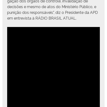
gação dos órgãos de con­t­role, inval­i­dação de
decisões e mes­mo de atos do Min­istério Públi­co, e
punição dos respon­sáveis”, diz o Pres­i­dente da APD
em entre­vista à RÁDIO BRASIL ATUAL.