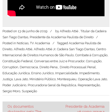
Posted on
13 de junho de 2019
by
Alfredo Attié , Titular da Cadeira
San Tiago Dantas, Presidente da Academia Paulista de Direito
Posted in
Notícias
,
TV Academia
Tagged
Academia Paulista de
Direito
,
Alfredo Attié
,
Alfredo Attié Jr
,
Cadeira San Tiago Dantas
,
Centro
Internacional de Direitos Humanos de São Paulo
,
Combate à Corrupção
,
Constituição Federal
,
Conversas entre Juiz e Procurador
,
Corrupção
,
Corruption
,
Democracia
,
Direito Pena;
,
Direito Processual Penal
,
Educação Jurídica
,
Ensino Jurídico
,
Imparcialidade
,
Impedimento
,
Justiça
,
Lava Jato
,
Ministério Público
,
Montesquieu
,
Operação Lava Jato
,
Poder Judiciário
,
Procuradoria Geral da República
,
Representação
,
Sergio Moro
,
Suspeição
Navegação
Os documentos
Presidente da Academia
divulgados pelo The
vê como grave a