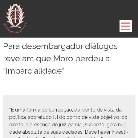
Pule
para
o
conteúdo
Para desembargador diálogos
revelam que Moro perdeu a
“imparcialidade”
“É uma for­ma de cor­rupção, do pon­to de vista da
políti­ca, sobre­tu­do […] do pon­to de vista obje­ti­vo, do
dire­ito, a pre­sença do juiz par­cial, sus­peito, gera nul­i­
dade abso­lu­ta de suas decisões. Deve haver inves­ti­