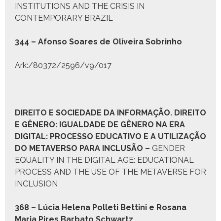
INSTITUTIONS AND THE CRISIS IN
CONTEMPORARY BRAZIL
344 – Afon­so Soares de Oliveira Sobrin­ho
Ark:/80372/2596/v9/017
D
IREITO E
S
OCIEDADE DA
I
NFORMAÇÃO
. D
IREITO
E
G
ÊNERO:
I
GUALDADE DE
G
ÊNERO NA
E
RA
D
IGITAL
:
PROCESSO EDUCATIVO E A UTILIZAÇÃO
DO METAVERSO PARA INCLUSÃO
–
GENDER
EQUALITY IN THE DIGITAL AGE: EDUCATIONAL
PROCESS AND THE USE OF THE METAVERSE FOR
INCLUSION
368 – Lúcia Hele­na Pol­leti Bet­ti­ni e Rosana
Maria Pires Bar­ba­to Schwartz