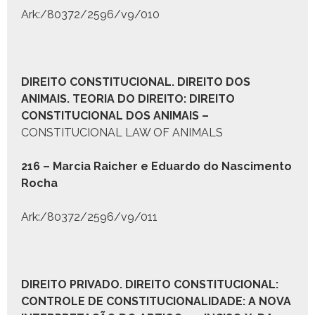
Ark:/80372/2596/v9/010
D
IREITO
C
ONSTITUCIONAL
. D
IREITO DOS
A
NIMAIS
. T
EORIA DO
D
IREITO:
D
IREITO
C
ONSTITUCIONAL DOS
A
NIMAIS
–
CONSTITUCIONAL LAW OF ANIMALS
216 – Mar­cia Raich­er e Eduar­do do Nasci­men­to
Rocha
Ark:/80372/2596/v9/011
D
IREITO
P
RIVADO
. D
IREITO
C
ONSTITUCIONAL:
C
ONTROLE DE
C
ONSTITUCIONALIDADE
:
A NOVA