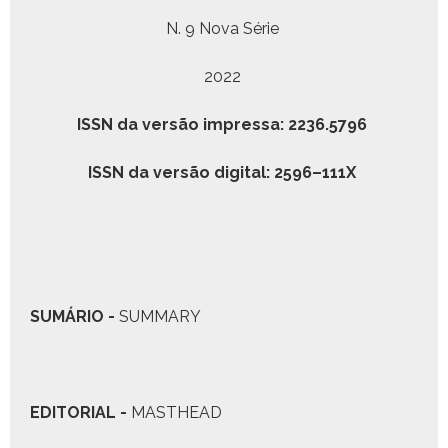
N. 9 Nova Série
2022
ISSN da ver­são impres­sa: 2236.5796
ISSN da ver­são dig­i­tal: 2596–111X
S
UMÁRIO
-
SUMMARY
E
DITORIAL
-
MASTHEAD