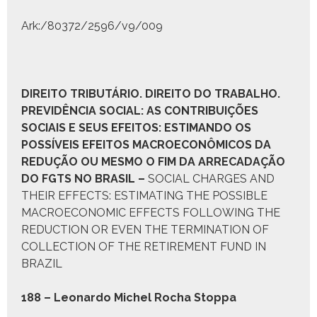
Ark:/80372/2596/v9/009
D
IREITO
T
RIBUTÁRIO
. D
IREITO DO
T
RABALHO
.
P
REVIDÊNCIA
S
OCIAL:
A
S
C
ONTRIBUIÇÕES
S
OCIAIS E SEUS
E
FEITOS
:
ESTIMANDO OS
POSSÍVEIS EFEITOS MACROECONÔMICOS DA
REDUÇÃO OU MESMO O FIM DA ARRECADAÇÃO
DO
FGTS
NO
B
RASIL
–
SOCIAL CHARGES AND
THEIR EFFECTS: ESTIMATING THE POSSIBLE
MACROECONOMIC EFFECTS FOLLOWING THE
REDUCTION OR EVEN THE TERMINATION OF
COLLECTION OF THE RETIREMENT FUND IN
BRAZIL
188 – Leonar­do Michel Rocha Stop­pa