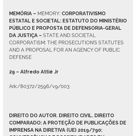
M
EMÓRIA
–
MEMORY:
C
ORPORATIVISMO
E
STATAL E
S
OCIETAL
: E
STATUTO DO
M
INISTÉRIO
P
ÚBLICO E
P
ROPOSTA DE
D
EFENSORIA
-G
ERAL
DA
J
USTIÇA
–
STATE AND SOCIETAL
CORPORATISM: THE PROSECUTION’S STATUTES
AND A PROPOSAL FOR AN AGENCY OF PUBLIC
DEFENSE
29 – Alfre­do Attié Jr
Ark:/80372/2596/v9/003
D
IREITO DO
A
UTOR
. D
IREITO
C
IVIL
. D
IREITO
C
OMPARADO:
A P
ROTEÇÃO DE
P
UBLICAÇÕES DE
I
MPRENSA NA
D
IRETIVA
(UE) 2019/790: