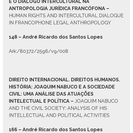
E O
D
IÁLOGO
I
NTERCULTURAL NA
A
NTROPOLOGIA
J
URÍDICA
F
RANCÓFONA
–
HUMAN RIGHTS AND INTERCULTURAL DIALOGUE
IN FRANCOPHONE LEGAL ANTHROPOLOGY
148 – André Ricar­do dos San­tos Lopes
Ark:/80372/2596/v9/008
D
IREITO
I
NTERNACIONAL
. D
IREITOS
H
UMANOS
.
H
ISTÓRIA:
J
OAQUIM
N
ABUCO E A
S
OCIEDADE
C
IVIL
:
UMA ANÁLISE DAS ATUAÇÕES
INTELECTUAL E POLÍTICA
–
JOAQUIM NABUCO
AND THE CIVIL SOCIETY: ANALYSIS OF HIS
INTELLECTUAL AND POLITICAL ACTIVITIES
166 – André Ricar­do dos San­tos Lopes