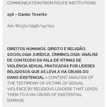
COMMUNICATION FROM POLICE INSTITUTIONS
256 – Dani­lo Toset­to
Ark:/80372/2596/v9/013
D
IREITOS
H
UMANOS
. D
IREITO E
R
ELIGIÃO
.
S
OCIOLOGIA
J
URÍDICA
.
C
RIMINOLOGIA:
A
NÁLISE
DE
C
ONTEÚDO DA
F
ALA DE
V
ÍTIMAS DE
V
IOLÊNCIA
S
EXUAL
P
RATICADAS POR
L
ÍDERES
R
ELIGIOSOS QUE AS LEVA A
V
IA
C
RUSIS DO
D
ANO
E
XISTENCIAL
–
CONTENT ANALYSIS OF
THE TESTIMONY OF VICTIMS OF SEXUAL
VIOLENCE BY RELIGIOUS LEADERS THAT LEADS
THEM TO A VIA CRUSIS OF EXISTENTIAL
DAMAGE