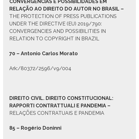
CONVERGÊNCIAS E POSSIBILIDADES EM
RELAÇÃO AO
D
IREITO DO
A
UTOR NO
B
RASIL
–
THE PROTECTION OF PRESS PUBLICATIONS
UNDER THE DIRECTIVE (EU) 2019/790:
CONVERGENCIES AND POSSIBILITIES IN
RELATION TO COPYRIGHT IN BRAZIL
70 – Anto­nio Car­los Mora­to
Ark:/80372/2596/v9/004
D
IREITO
C
IVIL
. D
IREITO
C
ONSTITUCIONAL
:
R
APPORTI
C
ONTRATTUALI E
P
ANDEMIA
–
RELAÇÕES CONTRATUAIS E PANDEMIA
85 – Rogério Donin­ni