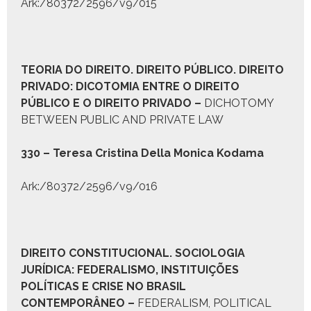
Ark:/80372/2596/v9/015
T
EORIA DO
D
IREITO
. D
IREITO
P
ÚBLICO
. D
IREITO
P
RIVADO:
D
ICOTOMIA ENTRE O
D
IREITO
P
ÚBLICO E O
D
IREITO
P
RIVADO
–
DICHOTOMY
BETWEEN PUBLIC AND PRIVATE LAW
330 – Tere­sa Cristi­na Del­la Mon­i­ca Kodama
Ark:/80372/2596/v9/016
D
IREITO
C
ONSTITUCIONAL
. S
OCIOLOGIA
J
URÍDICA:
F
EDERALISMO
, I
NSTITUIÇÕES
P
OLÍTICAS E
C
RISE NO
B
RASIL
C
ONTEMPORÂNEO
–
FEDERALISM, POLITICAL