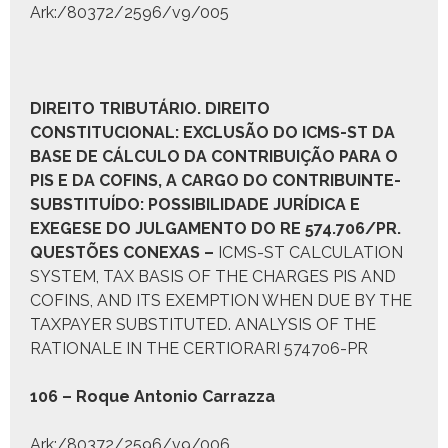
Ark:/80372/2596/v9/005
D
IREITO
T
RIBUTÁRIO
. D
IREITO
C
ONSTITUCIONAL:
E
XCLUSÃO DO
ICMS-ST
DA
B
ASE DE
C
ÁLCULO DA
C
ONTRIBUIÇÃO PARA O
PIS
E DA
COFINS,
A CARGO DO
C
ONTRIBUINTE
-
S
UBSTITUÍDO
:
POSSIBILIDADE JURÍDICA E
EXEGESE DO JULGAMENTO DO
RE 574.706/PR.
Q
UESTÕES CONEXAS
–
ICMS-ST CALCULATION
SYSTEM, TAX BASIS OF THE CHARGES PIS AND
COFINS, AND ITS EXEMPTION WHEN DUE BY THE
TAXPAYER SUBSTITUTED. ANALYSIS OF THE
RATIONALE IN THE CERTIORARI 574706-PR
106 – Roque Anto­nio Car­raz­za
Ark:/80372/2596/v9/006