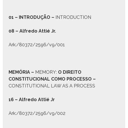
01 –
I
NTRODUÇÃO
–
INTRODUCTION
08 – Alfre­do Attié Jr.
Ark:/80372/2596/v9/001
M
EMÓRIA
–
MEMORY:
O D
IREITO
C
ONSTITUCIONAL COMO
P
ROCESSO
–
CONSTITUTIONAL LAW AS A PROCESS
16 – Alfre­do Attié Jr
Ark:/80372/2596/v9/002