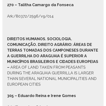
270 – Tal­itha Camar­go da Fon­se­ca
Ark:/80372/2596/v9/014
D
IREITOS
H
UMANOS
. S
OCIOLOGIA
.
C
OMUNICAÇÃO
. D
IREITO
A
GRÁRIO:
Á
REAS DE
T
ERRAS
T
OMADAS DOS
C
AMPONESES DURANTE
A
G
UERRILHA DO
A
RAGUAIA É
S
UPERIOR A
M
UNICÍPIOS
B
RASILEIROS E
C
IDADES
E
UROPEIAS
–
AREA OF LAND TAKEN FROM PEASANTS
DURING THE ARAGUAIA GUERRILLA IS LARGER
THAN SEVERAL NATIONAL MUNICIPALITIES AND
EUROPEAN CITIES
305 – Eduar­do Reina e Irene Gomes