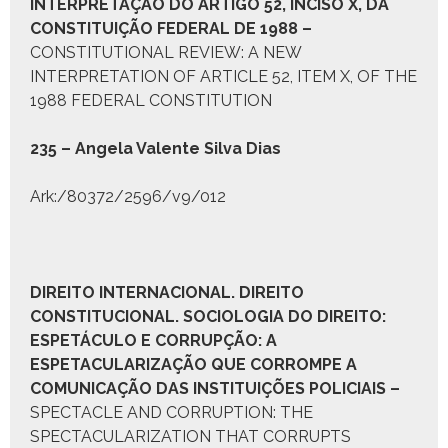
INTERPRETAÇÃO DO ARTIGO
52,
INCISO
X,
DA
C
ONSTITUIÇÃO
F
EDERAL DE
1988 –
CONSTITUTIONAL REVIEW: A NEW
INTERPRETATION OF ARTICLE 52, ITEM X, OF THE
1988 FEDERAL CONSTITUTION
235 – Angela Valente Sil­va Dias
Ark:/80372/2596/v9/012
D
IREITO
I
NTERNACIONAL
. D
IREITO
C
ONSTITUCIONAL
. S
OCIOLOGIA DO
D
IREITO:
E
SPETÁCULO E
C
ORRUPÇÃO
:
A
ESPETACULARIZAÇÃO QUE CORROMPE A
COMUNICAÇÃO DAS INSTITUIÇÕES POLICIAIS
–
SPECTACLE AND CORRUPTION: THE
SPECTACULARIZATION THAT CORRUPTS