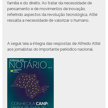
família e do dire­ito. Ao tratar da neces­si­dade de
pen­sa­men­to e de movi­men­tos de ino­vação,
referindo aspec­tos da rev­olução tec­nológ­i­ca, Attié
ressalta a neces­si­dade de val­orizar o humano.
A seguir, leia a ínte­gra das respostas de Alfre­do Attié
aos jor­nal­is­tas do impor­tante per­iódi­co nacional.