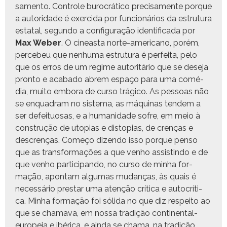
sa­men­to. Con­t­role buro­cráti­co pre­cisa­mente porque
a autori­dade é exer­ci­da por fun­cionários da estru­tu­ra
estatal, segun­do a con­fig­u­ração iden­ti­fi­ca­da por
Max Weber
. O cineas­ta norte-amer­i­cano, porém,
perce­beu que nen­hu­ma estru­tu­ra é per­fei­ta, pelo
que os erros de um regime autoritário que se dese­ja
pron­to e acaba­do abrem espaço para uma comé­
dia, muito emb­o­ra de cur­so trági­co. As pes­soas não
se enquadram no sis­tema, as máquinas ten­dem a
ser defeitu­osas, e a humanidade sofre, em meio à
con­strução de utopias e distopias, de crenças e
descrenças. Começo dizen­do isso porque pen­so
que as trans­for­mações a que ven­ho assistin­do e de
que ven­ho par­tic­i­pan­do, no cur­so de min­ha for­
mação, apon­tam algu­mas mudanças, às quais é
necessário prestar uma atenção críti­ca e autocríti­
ca. Min­ha for­mação foi sól­i­da no que diz respeito ao
que se chama­va, em nos­sa tradição con­ti­nen­tal-
europeia e ibéri­ca, e ain­da se chama, na tradição