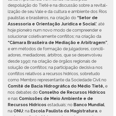
despoluição do Tietê e na dis­cussão sobre a revi­tal­
iza­ção de seu Vale e da cul­tura e ambi­ente dos Rios
paulis­tas e brasileiros, na cri­ação do
“Setor de
Asses­so­ria e Ori­en­tação Jurídi­ca e Social
”, até
hoje pio­neiro num novo modo de com­preen­der e
solu­cionar cole­ti­va­mente con­fli­tos; na cri­ação da
“Câmara Brasileira de Medi­ação e Arbi­tragem”
,
e em méto­dos de for­mação de jul­gadores, con­cil­i­
adores, medi­adores, árbi­tros, que se desen­volveu
des­de 1990; na cri­ação de órgãos region­ais de
solução de con­fli­tos; na par­tic­i­pação deci­si­va nos
con­fli­tos rel­a­tivos a recur­sos hídri­cos, sobre­tu­do
como Mem­bro rep­re­sen­tante da Sociedade Civ­il no
Comitê de Bacia Hidro­grá­fi­ca do Médio Tietê,
e
nos debates do
Con­sel­ho de Recur­sos Hídri­cos
e nas
Comis­sões de Meio Ambi­ente e de
Recur­sos Hídri­cos
estad­u­ais; no
Ban­co Mundi­al
,
na
ONU
; na
Esco­la Paulista da Mag­i­s­tratu­ra
, e