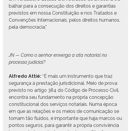
bal­har para a con­se­cução dos dire­itos e garan­tias
pre­vis­tos em nos­sa Con­sti­tu­ição e nos Trata­dos e
Con­venções Inter­na­cionais, pelos dire­itos humanos,
pela democracia.”
JN — Como o sen­hor enx­er­ga a ata notar­i­al no
proces­so judicial?
Alfre­do Attié:
“É mais um instru­men­to que traz
segu­rança à prestação juris­di­cional. Meio de pro­va
pre­vis­to no arti­go 384 do Códi­go de Proces­so Civ­il,
encon­tra seu fun­da­men­to na própria con­cepção
con­sti­tu­cional dos serviços notari­ais. Numa época
em que as relações e os meios de comu­ni­cação se
tor­nam tão flu­i­dos, é impor­tante que haja mar­cos ou
pon­tos seguros, para garan­tir a própria con­vivên­cia