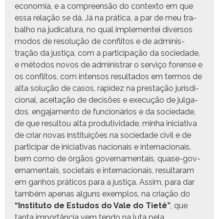
econo­mia, e a com­preen­são do con­tex­to em que
essa relação se dá. Já na práti­ca, a par de meu tra­
bal­ho na judi­catu­ra, no qual imple­mentei diver­sos
mod­os de res­olução de con­fli­tos e de admin­is­
tração da justiça, com a par­tic­i­pação da sociedade,
e méto­dos novos de admin­is­trar o serviço forense e
os con­fli­tos, com inten­sos resul­ta­dos em ter­mos de
alta solução de casos, rapi­dez na prestação juris­di­
cional, aceitação de decisões e exe­cução de jul­ga­
dos, enga­ja­men­to de fun­cionários e da sociedade,
de que resul­tou alta pro­du­tivi­dade, min­ha ini­cia­ti­va
de cri­ar novas insti­tu­ições na sociedade civ­il e de
par­tic­i­par de ini­cia­ti­vas nacionais e inter­na­cionais,
bem como de órgãos gov­er­na­men­tais, quase-gov­
er­na­men­tais, soci­etais e inter­na­cionais, resul­taram
em gan­hos práti­cos para a justiça. Assim, para dar
tam­bém ape­nas alguns exem­p­los, na cri­ação do
“Insti­tu­to de Estu­dos do Vale do Tietê”
, que
tan­ta importân­cia vem ten­do na luta pela