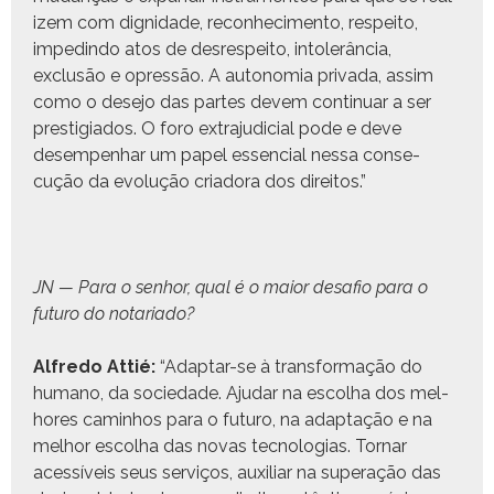
izem com dig­nidade, recon­hec­i­men­to, respeito,
impedin­do atos de desre­speito, intol­erân­cia,
exclusão e opressão. A autono­mia pri­va­da, assim
como o dese­jo das partes devem con­tin­uar a ser
pres­ti­gia­dos. O foro extra­ju­di­cial pode e deve
desem­pen­har um papel essen­cial nes­sa con­se­
cução da evolução cri­ado­ra dos direitos.”
JN — Para o sen­hor, qual é o maior desafio para o
futuro do notariado?
Alfre­do Attié:
“Adap­tar-se à trans­for­mação do
humano, da sociedade. Aju­dar na escol­ha dos mel­
hores cam­in­hos para o futuro, na adap­tação e na
mel­hor escol­ha das novas tec­nolo­gias. Tornar
acessíveis seus serviços, aux­il­iar na super­ação das