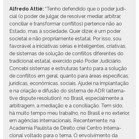
Alfre­do Attié:
“Ten­ho defen­di­do que o poder judi­
cial (o poder de jul­gar, de resolver, medi­ar, arbi­trar,
con­cil­iar e trans­for­mar con­fli­tos) per­tence não ao
Esta­do, mas à sociedade. Quer diz­er, é um poder
soci­etal e não pro­pri­a­mente estatal. Por isso, sou
favoráv­el a ini­cia­ti­vas sérias e inteligentes, cria­ti­vas,
de sis­temas de solução de con­fli­tos difer­entes do
tradi­cional estatal, exer­ci­do pelo Poder Judi­ciário.
Con­ce­bi sis­temas e estru­turas tan­to para a solução
de con­fli­tos em ger­al, quan­to para áreas especí­fi­cas,
jurídi­cas, econômi­cas, soci­ais. Ajudei na implan­tação
e na cri­ação e difusão do sis­tema de ADR (alter­na­
tive dis­pute res­o­lu­tion), no Brasil, espe­cial­mente a
arbi­tragem, a medi­ação e a con­cil­i­ação. Tem sido,
há muito tem­po meu tra­bal­ho, no Brasil e no exte­ri­or,
em agên­cias inter­na­cionais. Recen­te­mente, na
Acad­e­mia Paulista de Dire­ito criei Cen­tro Inter­na­
cional volta­do para o tema. O envolvi­men­to da