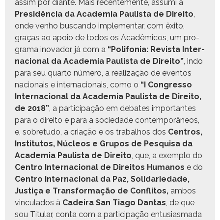
assim por diante. Mais recen­te­mente, assu­mi a
Presidên­cia da Acad­e­mia Paulista de Dire­ito
,
onde ven­ho bus­can­do imple­men­tar, com êxi­to,
graças ao apoio de todos os Acadêmi­cos, um pro­
gra­ma ino­vador, já com a
“Poli­fo­nia: Revista Inter­
na­cional da Acad­e­mia Paulista de Dire­ito”
, indo
para seu quar­to número, a real­iza­ção de even­tos
nacionais e inter­na­cionais, como o
“I Con­gres­so
Inter­na­cional da Acad­e­mia Paulista de Dire­ito,
de 2018”
, a par­tic­i­pação em debates impor­tantes
para o dire­ito e para a sociedade con­tem­porâ­neos,
e, sobre­tu­do, a cri­ação e os tra­bal­hos dos
Cen­tros,
Insti­tu­tos, Núcleos e Gru­pos de Pesquisa da
Acad­e­mia Paulista de Dire­ito
, que, a exem­p­lo do
Cen­tro Inter­na­cional de Dire­itos Humanos
e do
Cen­tro Inter­na­cional da Paz, Sol­i­dariedade,
Justiça e Trans­for­mação de Con­fli­tos,
ambos
vin­cu­la­dos à
Cadeira San Tia­go Dan­tas
, de que
sou Tit­u­lar, con­ta com a par­tic­i­pação entu­si­as­ma­da