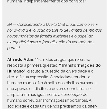
humana, inde­pen­den­te­mente dos conflitos.”
JN — Con­sideran­do o Dire­ito Civ­il atu­al, como o sen­
hor avalia a evolução do Dire­ito de Família den­tro dos
novos mod­e­los de família exis­tentes e o papel do
extra­ju­di­cial para a for­mal­iza­ção da von­tade das
partes?
Alfre­do Attié:
“Num dos arti­gos que referi, na
respos­ta à primeira questão,
“Trans­for­mações do
Humano”
, dis­cu­to a questão da diver­si­dade e o
dire­ito à sua expressão. A sociedade mudou, o
humano mudou. No âmbito dos dire­itos humanos,
não ape­nas os dire­itos e deveres cor­re­latos se
ampli­aram, mas igual­mente a con­cepção do
humano sofreu trans­for­mações impor­tantes. A
sociedade e cada um de nós pre­cisamos da difer­