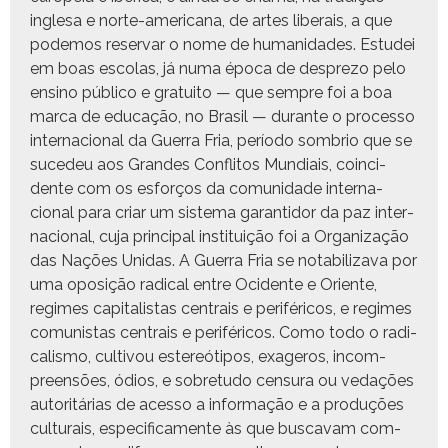
ingle­sa e norte-amer­i­cana, de artes lib­erais, a que
podemos reser­var o nome de humanidades. Estudei
em boas esco­las, já numa época de despre­zo pelo
ensi­no públi­co e gra­tu­ito — que sem­pre foi a boa
mar­ca de edu­cação, no Brasil — durante o proces­so
inter­na­cional da Guer­ra Fria, perío­do som­brio que se
sucedeu aos Grandes Con­fli­tos Mundi­ais, coin­ci­
dente com os esforços da comu­nidade inter­na­
cional para cri­ar um sis­tema garan­ti­dor da paz inter­
na­cional, cuja prin­ci­pal insti­tu­ição foi a Orga­ni­za­ção
das Nações Unidas. A Guer­ra Fria se nota­bi­liza­va por
uma oposição rad­i­cal entre Oci­dente e Ori­ente,
regimes cap­i­tal­is­tas cen­trais e per­iféri­cos, e regimes
comu­nistas cen­trais e per­iféri­cos. Como todo o rad­i­
cal­is­mo, cul­tivou estereóti­pos, exageros, incom­
preen­sões, ódios, e sobre­tu­do cen­sura ou vedações
autoritárias de aces­so a infor­mação e a pro­duções
cul­tur­ais, especi­fi­ca­mente às que bus­cav­am com­