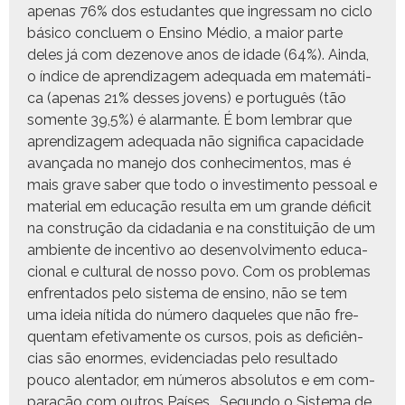
ape­nas 76% dos estu­dantes que ingres­sam no ciclo
bási­co con­cluem o Ensi­no Médio, a maior parte
deles já com dezen­ove anos de idade (64%). Ain­da,
o índice de apren­diza­gem ade­qua­da em matemáti­
ca (ape­nas 21% dess­es jovens) e por­tuguês (tão
somente 39,5%) é alar­mante. É bom lem­brar que
apren­diza­gem ade­qua­da não sig­nifi­ca capaci­dade
avança­da no mane­jo dos con­hec­i­men­tos, mas é
mais grave saber que todo o inves­ti­men­to pes­soal e
mate­r­i­al em edu­cação resul­ta em um grande déficit
na con­strução da cidada­nia e na con­sti­tu­ição de um
ambi­ente de incen­ti­vo ao desen­volvi­men­to edu­ca­
cional e cul­tur­al de nos­so povo. Com os prob­le­mas
enfrenta­dos pelo sis­tema de ensi­no, não se tem
uma ideia níti­da do número daque­les que não fre­
quen­tam efe­ti­va­mente os cur­sos, pois as defi­ciên­
cias são enormes, evi­den­ci­adas pelo resul­ta­do
pouco alen­ta­dor, em números abso­lu­tos e em com­
para­ção com out­ros País­es. Segun­do o Sis­tema de