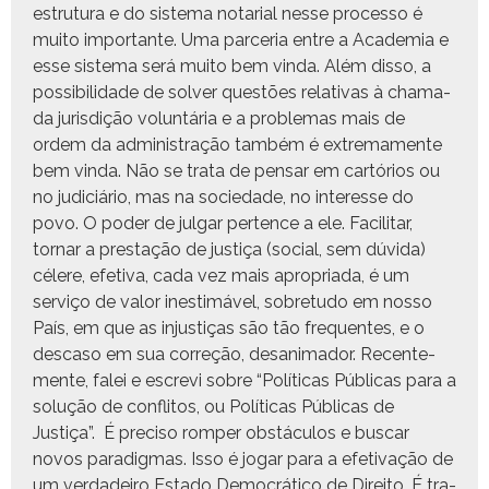
estru­tu­ra e do sis­tema notar­i­al nesse proces­so é
muito impor­tante. Uma parce­ria entre a Acad­e­mia e
esse sis­tema será muito bem vin­da. Além dis­so, a
pos­si­bil­i­dade de solver questões rel­a­ti­vas à chama­
da juris­dição vol­un­tária e a prob­le­mas mais de
ordem da admin­is­tração tam­bém é extrema­mente
bem vin­da. Não se tra­ta de pen­sar em cartórios ou
no judi­ciário, mas na sociedade, no inter­esse do
povo. O poder de jul­gar per­tence a ele. Facil­i­tar,
tornar a prestação de justiça (social, sem dúvi­da)
célere, efe­ti­va, cada vez mais apro­pri­a­da, é um
serviço de val­or ines­timáv­el, sobre­tu­do em nos­so
País, em que as injustiças são tão fre­quentes, e o
desca­so em sua cor­reção, desan­i­mador. Recen­te­
mente, falei e escrevi sobre “Políti­cas Públi­cas para a
solução de con­fli­tos, ou Políti­cas Públi­cas de
Justiça”. É pre­ciso romper obstácu­los e bus­car
novos par­a­dig­mas. Isso é jog­ar para a efe­ti­vação de
um ver­dadeiro Esta­do Democráti­co de Dire­ito. É tra­