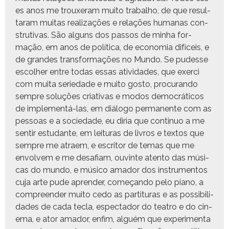
es anos me troux­er­am muito tra­bal­ho, de que resul­
taram muitas real­iza­ções e relações humanas con­
stru­ti­vas. São alguns dos pas­sos de min­ha for­
mação, em anos de políti­ca, de econo­mia difí­ceis, e
de grandes trans­for­mações no Mun­do. Se pudesse
escol­her entre todas essas ativi­dades, que exer­ci
com mui­ta seriedade e muito gos­to, procu­ran­do
sem­pre soluções cria­ti­vas e mod­os democráti­cos
de imple­men­tá-las, em diál­o­go per­ma­nente com as
pes­soas e a sociedade, eu diria que con­tin­uo a me
sen­tir estu­dante, em leituras de livros e tex­tos que
sem­pre me atraem, e escritor de temas que me
envolvem e me desafi­am, ouvinte aten­to das músi­
cas do mun­do, e músi­co amador dos instru­men­tos
cuja arte pude apren­der, começan­do pelo piano, a
com­preen­der muito cedo as par­ti­turas e as pos­si­bil­i­
dades de cada tecla, espec­ta­dor do teatro e do cin­
e­ma, e ator amador, enfim, alguém que exper­i­men­ta