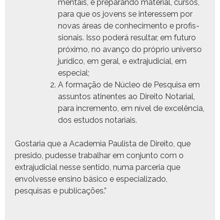
men­tais, e preparan­do mate­r­i­al, cur­sos,
para que os jovens se inter­essem por
novas áreas de con­hec­i­men­to e profis­
sion­ais. Isso poderá resul­tar, em futuro
próx­i­mo, no avanço do próprio uni­ver­so
jurídi­co, em ger­al, e extra­ju­di­cial, em
especial;
A for­mação de Núcleo de Pesquisa em
assun­tos ati­nentes ao Dire­ito Notar­i­al,
para incre­men­to, em nív­el de excelên­cia,
dos estu­dos notariais.
Gostaria que a Acad­e­mia Paulista de Dire­ito, que
presi­do, pudesse tra­bal­har em con­jun­to com o
extra­ju­di­cial nesse sen­ti­do, numa parce­ria que
envolvesse ensi­no bási­co e espe­cial­iza­do,
pesquisas e publicações.”