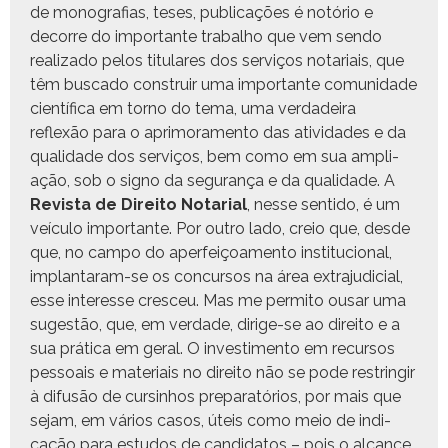
de mono­grafias, teses, pub­li­cações é notório e
decorre do impor­tante tra­bal­ho que vem sendo
real­iza­do pelos tit­u­lares dos serviços notari­ais, que
têm bus­ca­do con­stru­ir uma impor­tante comu­nidade
cien­tí­fi­ca em torno do tema, uma ver­dadeira
reflexão para o apri­mora­men­to das ativi­dades e da
qual­i­dade dos serviços, bem como em sua ampli­
ação, sob o sig­no da segu­rança e da qual­i­dade. A
Revista de Dire­ito Notar­i­al
, nesse sen­ti­do, é um
veícu­lo impor­tante. Por out­ro lado, creio que, des­de
que, no cam­po do aper­feiçoa­men­to insti­tu­cional,
implan­taram-se os con­cur­sos na área extra­ju­di­cial,
esse inter­esse cresceu. Mas me per­mi­to ousar uma
sug­estão, que, em ver­dade, dirige-se ao dire­ito e a
sua práti­ca em ger­al. O inves­ti­men­to em recur­sos
pes­soais e mate­ri­ais no dire­ito não se pode restringir
à difusão de cursin­hos preparatórios, por mais que
sejam, em vários casos, úteis como meio de indi­
cação para estu­dos de can­didatos – pois o alcance