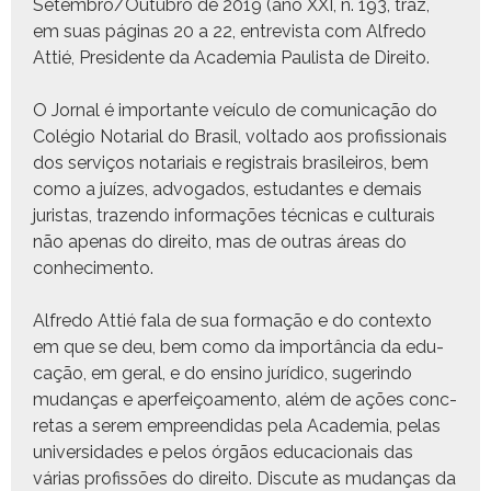
Setembro/Outubro de 2019 (ano XXI, n. 193, traz,
em suas pági­nas 20 a 22, entre­vista com Alfre­do
Attié, Pres­i­dente da Acad­e­mia Paulista de Direito.
O Jor­nal é impor­tante veícu­lo de comu­ni­cação do
Colé­gio Notar­i­al do Brasil, volta­do aos profis­sion­ais
dos serviços notari­ais e reg­is­trais brasileiros, bem
como a juízes, advo­ga­dos, estu­dantes e demais
juris­tas, trazen­do infor­mações téc­ni­cas e cul­tur­ais
não ape­nas do dire­ito, mas de out­ras áreas do
conhecimento.
Alfre­do Attié fala de sua for­mação e do con­tex­to
em que se deu, bem como da importân­cia da edu­
cação, em ger­al, e do ensi­no jurídi­co, sug­erindo
mudanças e aper­feiçoa­men­to, além de ações conc­
re­tas a serem empreen­di­das pela Acad­e­mia, pelas
uni­ver­si­dades e pelos órgãos edu­ca­cionais das
várias profis­sões do dire­ito. Dis­cute as mudanças da