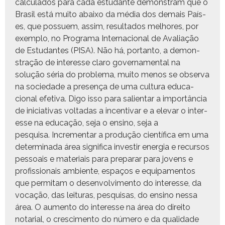
cal­cu­la­dos para cada estu­dante demon­stram que o
Brasil está muito abaixo da média dos demais País­
es, que pos­suem, assim, resul­ta­dos mel­hores, por
exem­p­lo, no Pro­gra­ma Inter­na­cional de Avali­ação
de Estu­dantes (PISA). Não há, por­tan­to, a demon­
stração de inter­esse claro gov­er­na­men­tal na
solução séria do prob­le­ma, muito menos se obser­va
na sociedade a pre­sença de uma cul­tura edu­ca­
cional efe­ti­va. Digo isso para salien­tar a importân­cia
de ini­cia­ti­vas voltadas a incen­ti­var e a ele­var o inter­
esse na edu­cação, seja o ensi­no, seja a
pesquisa. Incre­men­tar a pro­dução cien­tí­fi­ca em uma
deter­mi­na­da área sig­nifi­ca inve­stir ener­gia e recur­sos
pes­soais e mate­ri­ais para preparar para jovens e
profis­sion­ais ambi­ente, espaços e equipa­men­tos
que per­mi­tam o desen­volvi­men­to do inter­esse, da
vocação, das leituras, pesquisas, do ensi­no nes­sa
área. O aumen­to do inter­esse na área do dire­ito
notar­i­al, o cresci­men­to do número e da qual­i­dade