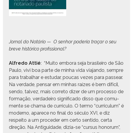
Jor­nal do Notário — O sen­hor pode­ria traçar o seu
breve históri­co profissional?
Alfre­do Attié
: “Muito emb­o­ra seja brasileiro de São
Paulo, vivi boa parte de min­ha vida via­jan­do, sem­pre
para tra­bal­har e estu­dar, pou­cas vezes para passear.
Na ver­dade, pen­sar em min­has raízes é bem difí­cil,
sendo, talvez, mais cor­re­to diz­er de um proces­so de
for­mação, ver­dadeiro sig­nifi­ca­do dis­so que comu­
mente se chama de cur­rícu­lo. O ter­mo “cur­ricu­lum” é
mod­er­no, aparece no final do sécu­lo XVI, e diz
respeito a um pro­ced­er em cer­to sen­ti­do, cer­ta
direção. Na Antigu­idade, dizia-se “cur­sus hon­o­rum”,