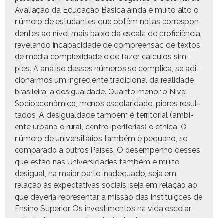
Avali­ação da Edu­cação Bási­ca ain­da é muito alto o
número de estu­dantes que obtêm notas cor­re­spon­
dentes ao nív­el mais baixo da escala de profi­ciên­cia,
rev­e­lando inca­paci­dade de com­preen­são de tex­tos
de média com­plex­i­dade e de faz­er cál­cu­los sim­
ples. A análise dess­es números se com­pli­ca, se adi­
cion­ar­mos um ingre­di­ente tradi­cional da real­i­dade
brasileira: a desigual­dade. Quan­to menor o Nív­el
Socioe­conômi­co, menos esco­lar­i­dade, piores resul­
ta­dos. A desigual­dade tam­bém é ter­ri­to­r­i­al (ambi­
ente urbano e rur­al, cen­tro-per­ife­rias) e étni­ca. O
número de uni­ver­sitários tam­bém é pequeno, se
com­para­do a out­ros País­es. O desem­pen­ho dess­es
que estão nas Uni­ver­si­dades tam­bém é muito
desigual, na maior parte inad­e­qua­do, seja em
relação às expec­ta­ti­vas soci­ais, seja em relação ao
que dev­e­ria rep­re­sen­tar a mis­são das Insti­tu­ições de
Ensi­no Supe­ri­or. Os inves­ti­men­tos na vida esco­lar,