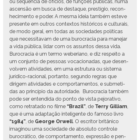
ou sequên­cia de ofí­cios, de funções públi­cas, numa
ascen­são em bus­ca de destaque, prestí­gio, recon­
hec­i­men­to e poder. A mes­ma ideia tam­bém esteve
pre­sente em out­ros con­tex­tos históri­cos e cul­tur­ais,
de modo ger­al, em todas as sociedades políti­cas
que neces­si­tavam de uma buro­c­ra­cia para mane­jar
a vida públi­ca, lidar com os assun­tos dessa vida.
Buro­c­ra­cia é um ter­mo webe­ri­ano, e diz respeito a
um con­jun­to de pes­soas voca­cionadas, que desen­
volvem ativi­dades, em uma estru­tu­ra ou sis­tema
jurídi­co-racional, por­tan­to, segun­do regras que
dirigem ativi­dades e com­por­ta­men­tos, e sub­meti­
das ao princí­pio da autori­dade. Buro­c­ra­cia tam­bém
pode ser enten­di­da do pon­to de vista pejo­ra­ti­vo,
como retrata­do no filme
“Brazil”
, de
Ter­ry Gilliam
,
que é uma adap­tação inteligente do famoso livro
“1984”
, de
George Orwell
. O escritor britâni­co
imag­i­nou uma sociedade de abso­lu­to con­t­role
buro­cráti­co, de com­por­ta­men­to, expressão e pen­