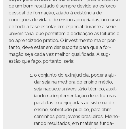
de um bom resul­ta­do é sem­pre dev­i­do ao esforço
pes­soal de for­mação, ali­a­do à existên­cia de
condições de vida e de ensi­no apro­pri­adas, no cur­so
de toda a fase esco­lar, em espe­cial durante a série
uni­ver­sitária, que per­mi­tam a ded­i­cação às leituras e
ao apren­diza­do práti­co. O inves­ti­men­to maior, por­
tan­to, deve estar em dar suporte para que a for­
mação seja cada vez mel­hor, qual­i­fi­ca­da. A sug­
estão que faço, por­tan­to, seria:
o con­jun­to do extra­ju­di­cial pode­ria aju­
dar seja na mel­ho­ra do ensi­no médio,
seja naque­le uni­ver­sitário téc­ni­co, aux­il­
ian­do na imple­men­tação de estru­turas
para­le­las e con­ju­gadas ao sis­tema de
ensi­no, sobre­tu­do públi­co, para abrir
cam­in­hos para jovens brasileiros. Mel­ho­
ran­do resul­ta­dos, em matérias fun­da­