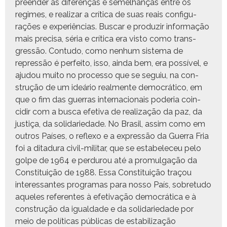
preen­der as difer­enças e semel­hanças entre os
regimes, e realizar a críti­ca de suas reais con­fig­u­
rações e exper­iên­cias. Bus­car e pro­duzir infor­mação
mais pre­cisa, séria e críti­ca era vis­to como trans­
gressão. Con­tu­do, como nen­hum sis­tema de
repressão é per­feito, isso, ain­da bem, era pos­sív­el, e
aju­dou muito no proces­so que se seguiu, na con­
strução de um ideário real­mente democráti­co, em
que o fim das guer­ras inter­na­cionais pode­ria coin­
cidir com a bus­ca efe­ti­va de real­iza­ção da paz, da
justiça, da sol­i­dariedade. No Brasil, assim como em
out­ros País­es, o reflexo e a expressão da Guer­ra Fria
foi a ditadu­ra civ­il-mil­i­tar, que se esta­b­ele­ceu pelo
golpe de 1964 e per­durou até a pro­mul­gação da
Con­sti­tu­ição de 1988. Essa Con­sti­tu­ição traçou
inter­es­santes pro­gra­mas para nos­so País, sobre­tu­do
aque­les ref­er­entes à efe­ti­vação democráti­ca e à
con­strução da igual­dade e da sol­i­dariedade por
meio de políti­cas públi­cas de esta­bi­liza­ção