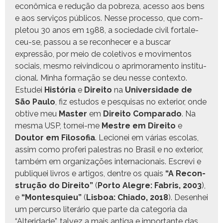
econômi­ca e redução da pobreza, aces­so aos bens
e aos serviços públi­cos. Nesse proces­so, que com­
ple­tou 30 anos em 1988, a sociedade civ­il for­t­ale­
ceu-se, pas­sou a se recon­hecer e a bus­car
expressão, por meio de cole­tivos e movi­men­tos
soci­ais, mes­mo reivin­di­cou o apri­mora­men­to insti­tu­
cional. Min­ha for­mação se deu nesse con­tex­to.
Estudei
História
e
Dire­ito
na
Uni­ver­si­dade de
São Paulo
, fiz estu­dos e pesquisas no exte­ri­or, onde
obtive meu
Mas­ter
em
Dire­ito Com­para­do
. Na
mes­ma USP, tornei-me
Mestre em Dire­ito
e
Doutor em Filosofia
. Lecionei em várias esco­las,
assim como pro­feri palestras no Brasil e no exte­ri­or,
tam­bém em orga­ni­za­ções inter­na­cionais. Escrevi e
publiquei livros e arti­gos, den­tre os quais
“A Recon­
strução do Dire­ito”
(
Por­to Ale­gre: Fab­ris, 2003
),
e
“Mon­tesquieu”
(
Lis­boa: Chi­a­do, 2018
). Desen­hei
um per­cur­so literário que parte da cat­e­go­ria da
“Alteri­dade”, talvez a mais anti­ga e impor­tante das