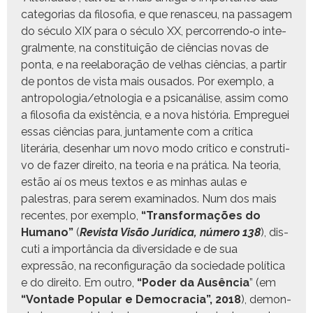
cat­e­go­rias da filosofia, e que renasceu, na pas­sagem
do sécu­lo XIX para o sécu­lo XX, percorrendo‑o inte­
gral­mente, na con­sti­tu­ição de ciên­cias novas de
pon­ta, e na reelab­o­ração de vel­has ciên­cias, a par­tir
de pon­tos de vista mais ousa­dos. Por exem­p­lo, a
antropologia/etnologia e a psi­canálise, assim como
a filosofia da existên­cia, e a nova história. Empreguei
essas ciên­cias para, jun­ta­mente com a críti­ca
literária, desen­har um novo modo críti­co e con­stru­ti­
vo de faz­er dire­ito, na teo­ria e na práti­ca. Na teo­ria,
estão aí os meus tex­tos e as min­has aulas e
palestras, para serem exam­i­na­dos. Num dos mais
recentes, por exem­p­lo,
“Trans­for­mações do
Humano”
(
Revista Visão Jurídi­ca, número 138
), dis­
cu­ti a importân­cia da diver­si­dade e de sua
expressão, na recon­fig­u­ração da sociedade políti­ca
e do dire­ito. Em out­ro,
“Poder da Ausên­cia
” (em
“Von­tade Pop­u­lar e Democ­ra­cia”, 2018
), demon­