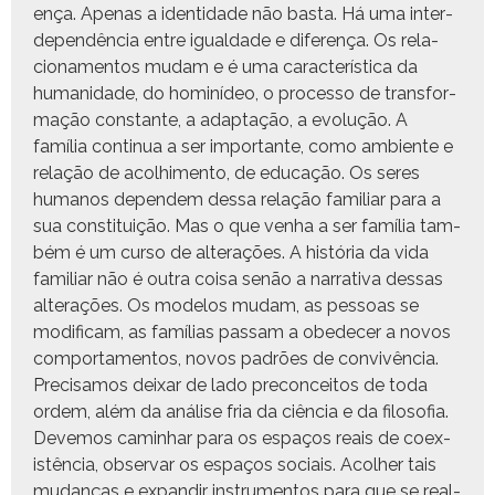
ença. Ape­nas a iden­ti­dade não bas­ta. Há uma inter­
de­pendên­cia entre igual­dade e difer­ença. Os rela­
ciona­men­tos mudam e é uma car­ac­terís­ti­ca da
humanidade, do hom­inídeo, o proces­so de trans­for­
mação con­stante, a adap­tação, a evolução. A
família con­tin­ua a ser impor­tante, como ambi­ente e
relação de acol­hi­men­to, de edu­cação. Os seres
humanos depen­dem dessa relação famil­iar para a
sua con­sti­tu­ição. Mas o que ven­ha a ser família tam­
bém é um cur­so de alter­ações. A história da vida
famil­iar não é out­ra coisa senão a nar­ra­ti­va dessas
alter­ações. Os mod­e­los mudam, as pes­soas se
mod­i­fi­cam, as famílias pas­sam a obe­de­cer a novos
com­por­ta­men­tos, novos padrões de con­vivên­cia.
Pre­cisamos deixar de lado pre­con­ceitos de toda
ordem, além da análise fria da ciên­cia e da filosofia.
Deve­mos cam­in­har para os espaços reais de coex­
istên­cia, obser­var os espaços soci­ais. Acol­her tais
mudanças e expandir instru­men­tos para que se real­