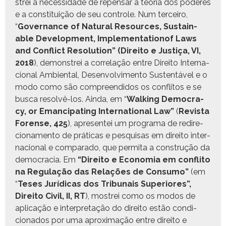
strei a neces­si­dade de repen­sar a teo­ria dos poderes
e a con­sti­tu­ição de seu con­t­role. Num ter­ceiro,
“
Gov­er­nance of Nat­ur­al Resources, Sus­tain­
able Devel­op­ment, Imple­men­ta­tionof Laws
and Con­flict Res­o­lu­tion”
(Dire­ito e Justiça, VI,
2018
), demon­strei a cor­re­lação entre Dire­ito Inter­na­
cional Ambi­en­tal, Desen­volvi­men­to Sus­ten­táv­el e o
modo como são com­preen­di­dos os con­fli­tos e se
bus­ca resolvê-los. Ain­da, em “
Walk­ing Democ­ra­
cy, or Eman­ci­pat­ing Inter­na­tion­al Law”
(
Revista
Forense, 425
), apre­sen­tei um pro­gra­ma de redi­re­
ciona­men­to de práti­cas e pesquisas em dire­ito inter­
na­cional e com­para­do, que per­mi­ta a con­strução da
democ­ra­cia. Em
“Dire­ito e Econo­mia em con­fli­to
na Reg­u­lação das Relações de Con­sumo”
(em
“
Teses Jurídi­cas dos Tri­bunais Supe­ri­ores”,
Dire­ito Civ­il, II, RT
), mostrei como os mod­os de
apli­cação e inter­pre­tação do dire­ito estão condi­
ciona­dos por uma aprox­i­mação entre dire­ito e