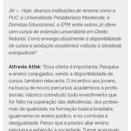
JN — Hoje, diver­sas insti­tu­ições de renome como a
PUC, a Uni­ver­si­dade Pres­bi­te­ri­ana Macken­zie, a
Damá­sio Edu­ca­cional, a EPM, entre out­ras, já ofer­e­
cem cur­sos de exten­são uni­ver­sitária em Dire­ito
Notar­i­al. Como enx­er­ga atual­mente a disponi­bil­i­dade
de cur­sos e pro­dução acadêmi­ca volta­da à ativi­dade
extrajudicial?
Alfre­do Attié:
“Essa ofer­ta é impor­tante. Pesquisa
e ensi­no con­ju­ga­dos, sendo a disponi­bil­i­dade de
cur­sos tam­bém rel­e­vante. O incen­ti­vo aos jovens,
na bus­ca de novos per­cur­sos acadêmi­cos e profis­
sion­ais. Val­ori­zo sobre­tu­do todo inves­ti­men­to que
for feito na super­ação das defi­ciên­cias, dos prob­le­
mas de qual­i­dade, na for­mação bási­ca brasileira,
igual­mente no ensi­no jurídi­co, e no com­bate à
desigual­dade. Pen­so que é pre­ciso aliar ensi­no,
pesquisa e exten­são à sociedade. Tornar acessíveis