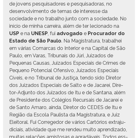
de jovens pesquisadores e pesquisado­ras, no
desen­volvi­men­to de temas de inter­esse da
sociedade e no tra­bal­ho jun­to com a sociedade. No
iní­cio de min­ha car­reira, além de ter leciona­do na
USP
e na
UNESP
, fui
advo­ga­do
e
Procu­rador do
Esta­do de São Paulo
. Na Mag­i­s­tratu­ra, tra­bal­hei
em várias Comar­cas do Inte­ri­or e na Cap­i­tal de São
Paulo, em Varas, Tri­bunais do Júri, Juiza­dos de
Peque­nas Causas, Juiza­dos Espe­ci­ais de Crimes de
Pequeno Poten­cial Ofen­si­vo, Juiza­dos Espe­ci­ais
Cíveis, e no Tri­bunal de Justiça, ten­do sido Dire­tor
dos Juiza­dos Espe­ci­ais de Salto e de Jacareí, Dire­
tor-Adjun­to dos Juiza­dos de Itu e de San­tana, além
de Pres­i­dente dos Colé­gios Recur­sais de Jacareí e
de San­to Amaro, ain­da, Dire­tor do CEDES de Itu e
Região da Esco­la Paulista da Mag­i­s­tratu­ra, e Juiz
Eleitoral. Fui Cor­rege­dor de vários Cartórios extra­ju­
di­ci­ais, ativi­dade que me ren­deu muito apren­diza­do,
muitas relações amis­tosas e agradáveis. Todos ess­