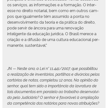
os serviços, as infor­mações e a for­mação. O inter­
esse no dire­ito notar­i­al, bem como em out­ros cam­
pos que igual­mente têm assum­i­do a pon­ta no
desen­volvi­men­to da teo­ria e da práti­ca do dire­ito,
pode servir de ânco­ra para uma ren­o­vação
inteligente da edu­cação jurídi­ca. O Brasil merece a
cri­ação e a difusão de uma cul­tura edu­ca­cional per­
ma­nente, sustentável.”
JN — Neste ano, a Lei n° 11.441/2007, que pos­si­bil­i­tou
a real­iza­ção de inven­tários, par­til­has e divór­cios pelos
cartórios de notas, com­ple­tou 12 anos. Na opinião do
sen­hor, qual tem sido a importân­cia da lavratu­ra de
tais doc­u­men­tos em para­le­lo ao tra­bal­ho desen­volvi­
do pelo Judi­ciário? O sen­hor é favoráv­el à ampli­ação
da com­petên­cia dos notários para novas atribuições?