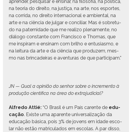
apren­der, pesquis­ar e ensi­nar, na filosofia, na políti­ca,
na teo­ria do dire­ito, na justiça, na arte, nos esportes,
na cor­ri­da, no dire­ito inter­na­cional e ambi­en­tal, na
arte e na ciên­cia de jul­gar e con­cil­iar. Mas é sobre­tu­
do na pater­nidade que me real­i­zo ple­na­mente, no
diál­o­go con­stante com Fran­cis­co e Thomas, que
me inspi­ram e ensi­nam com bril­ho e entu­si­as­mo, e
na leitu­ra da arte e da ciên­cia que pro­duzem, mes­
mo nas brin­cadeiras e aven­turas de que participam.”
JN — Qual a opinião do sen­hor sobre o incre­men­to à
pro­dução cien­tí­fi­ca na área do extrajudicial?
Alfre­do Attié:
“O Brasil é um País car­ente de
edu­
cação
. Existe uma aparente uni­ver­sal­iza­ção da
edu­cação bási­ca, pois 3% de jovens em idade esco­
lar não estão matric­u­la­dos em esco­las. A par dis­so,