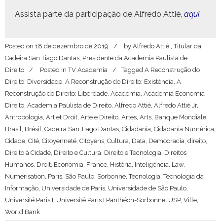
Assista parte da par­tic­i­pação de Alfre­do Attié,
aqui
.
Posted on
18 de dezembro de 2019
by
Alfredo Attié , Titular da
Cadeira San Tiago Dantas, Presidente da Academia Paulista de
Direito
Posted in
TV Academia
Tagged
A Reconstrução do
Direito: Diversidade
,
A Reconstrução do Direito: Existência
,
A
Reconstrução do Direito: Liberdade
,
Academia
,
Academia Economia
Direito
,
Academia Paulista de Direito
,
Alfredo Attié
,
Alfredo Attié Jr
,
Antropologia
,
Art et Droit
,
Arte e Direito
,
Artes
,
Arts
,
Banque Mondiale
,
Brasil
,
Brésil
,
Cadeira San Tiago Dantas
,
Cidadania
,
Cidadania Numérica
,
Cidade
,
Cité
,
Citoyenneté
,
Citoyens
,
Cultura
,
Data
,
Democracia
,
direito
,
Direito à Cidade
,
Direito e Cultura
,
Direito e Tecnologia
,
Direitos
Humanos
,
Droit
,
Economia
,
France
,
História
,
Inteligência
,
Law
,
Numérisation
,
Paris
,
São Paulo
,
Sorbonne
,
Tecnologia
,
Tecnologia da
Informação
,
Universidade de Paris
,
Universidade de São Paulo
,
Université Paris I
,
Université Paris I Panthéon-Sorbonne
,
USP
,
Ville
,
World Bank