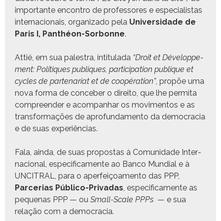
impor­tante encon­tro de pro­fes­sores e espe­cial­is­tas
inter­na­cionais, orga­ni­za­do pela
Uni­ver­si­dade de
Paris I, Pan­théon-Sor­bonne
.
Attié, em sua palestra, inti­t­u­la­da
“Droit et Développe­
ment: Poli­tiques publiques, par­tic­i­pa­tion publique et
cycles de parte­nar­i­at et de coopéra­tion”
, propõe uma
nova for­ma de con­ce­ber o dire­ito, que lhe per­mi­ta
com­preen­der e acom­pan­har os movi­men­tos e as
trans­for­mações de apro­fun­da­men­to da democ­ra­cia
e de suas experiências.
Fala, ain­da, de suas pro­postas à Comu­nidade Inter­
na­cional, especi­fi­ca­mente ao Ban­co Mundi­al e à
UNCITRAL, para o aper­feiçoa­men­to das PPP,
Parce­rias Públi­co-Pri­vadas
, especi­fi­ca­mente as
peque­nas PPP — ou
Small-Scale PPPs
— e sua
relação com a democracia.