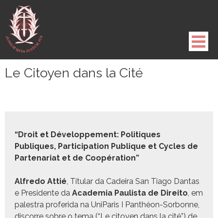
Pule
para
o
conteúdo
Le Citoyen dans la Cité
“Droit et Développe­ment: Poli­tiques
Publiques, Par­tic­i­pa­tion Publique et Cycles de
Parte­nar­i­at et de Coopération”
Alfre­do Attié
, Tit­u­lar da Cadeira San Tia­go Dan­tas
e Pres­i­dente da
Acad­e­mia Paulista de Dire­ito
, em
palestra pro­feri­da na Uni­Paris I Pan­théon-Sor­bonne,
dis­corre sobre o tema (“Le citoyen dans la cité”) de