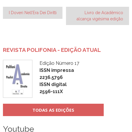
Navegação
I Doveri Nell’Era Dei Diritti
Livro de Acadêmico
alcança vigésima edição
de
Post
REVISTA POLIFONIA - EDIÇÃO ATUAL
Edição Número 17
ISSN impressa
2236.5796
ISSN digital
2596-111X
TODAS AS EDIÇÕES
Youtube