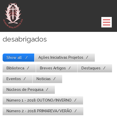
Pule
para
o
conteúdo
desabrigados
Show all
Ações Iniciativas Projetos
Biblioteca
Breves Artigos
Destaques
Eventos
Notícias
Núcleos de Pesquisa
Número 1 - 2018 OUTONO/INVERNO
Número 2 - 2018 PRIMAREVA/VERÃO