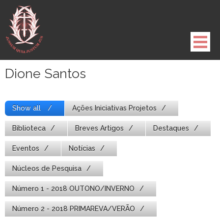
Pule
para
o
conteúdo
Dione Santos
Show all
Ações Iniciativas Projetos
Biblioteca
Breves Artigos
Destaques
Eventos
Notícias
Núcleos de Pesquisa
Número 1 - 2018 OUTONO/INVERNO
Número 2 - 2018 PRIMAREVA/VERÃO