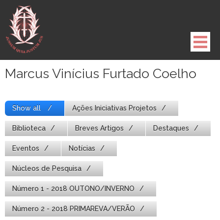
Pule
para
o
conteúdo
Marcus Vinícius Furtado Coelho
Show all
Ações Iniciativas Projetos
Biblioteca
Breves Artigos
Destaques
Eventos
Notícias
Núcleos de Pesquisa
Número 1 - 2018 OUTONO/INVERNO
Número 2 - 2018 PRIMAREVA/VERÃO