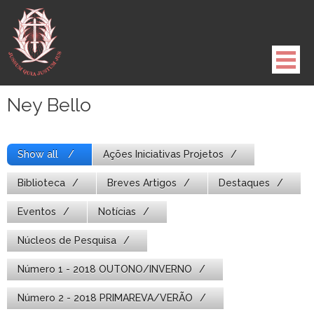
Pule
para
o
conteúdo
Ney Bello
Show all
Ações Iniciativas Projetos
Biblioteca
Breves Artigos
Destaques
Eventos
Notícias
Núcleos de Pesquisa
Número 1 - 2018 OUTONO/INVERNO
Número 2 - 2018 PRIMAREVA/VERÃO