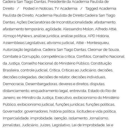
Cadeira San Tiago Dantas, Presidente da Academia Paulista de
Direito
Posted in
Notícias
,
TV Academia
Tagged
Academia
Paulista de Direito
,
Academia Paulista de Direito Cadeira San Tiago
Dantas
,
Ações Declaratórias de Inconstitucionalidade
,
afastamento
,
afastamento temporário
,
agilidade
,
Alessandro Molon
,
Alfredo Attié
,
Almoço MyNews
,
análise jurídica
,
análise política
,
APD História
,
Assembleias Legislativas
,
ativismo judicial
,
Attié - Montesquieu
,
Autorização legislativa
,
Cadeira San Tiago Dantas
,
Cleomar de Souza
,
Combate à Corrupção
,
competência crítica
,
Conflitos
,
Conselho Nacional
da Justiça
,
Conselho Nacional do Ministério Público
,
Constituição
Brasileira
,
controle judicial
,
Crítica
,
Críticas ao Judiciário
,
decisões
,
decisões colegiadas
,
decisões de relator
,
decisões individuais
,
Democracia
,
Desembargadoras
,
deveres e direitos
,
disputas
,
distanciamento
,
enquadramento legal
,
entrevista
,
Estado do Rio de
Janeiro
,
ex-Ministro da Justiça
,
Executivo
,
exibicionismo do Ministério
Público
,
exibicionismo judicial
,
funções jurídicas
,
funções políticas
,
Governador
,
governadores
,
história política
,
ilicitudes e vida política
,
Imparcialidade
,
improbidade
,
isenção
,
isolamento
,
Jornalismo
,
jornalistas
,
Judiciário
,
Juízes
,
Legislativo
,
Lei de Improbidade
,
lei e