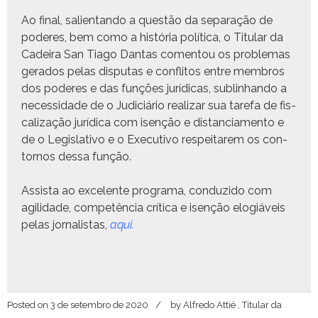
Ao final, salien­tan­do a questão da sep­a­ração de
poderes, bem como a história políti­ca, o Tit­u­lar da
Cadeira San Tia­go Dan­tas comen­tou os prob­le­mas
ger­a­dos pelas dis­putas e con­fli­tos entre mem­bros
dos poderes e das funções jurídi­cas, sub­lin­han­do a
neces­si­dade de o Judi­ciário realizar sua tare­fa de fis­
cal­iza­ção jurídi­ca com isenção e dis­tan­ci­a­men­to e
de o Leg­isla­ti­vo e o Exec­u­ti­vo respeitarem os con­
tornos dessa função.
Assista ao exce­lente pro­gra­ma, con­duzi­do com
agili­dade, com­petên­cia críti­ca e isenção elogiáveis
pelas jor­nal­is­tas,
aqui.
Posted on
3 de setembro de 2020
by
Alfredo Attié , Titular da