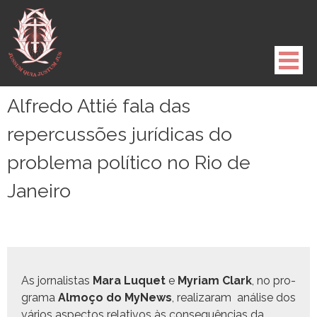
Pule
para
o
conteúdo
Alfredo Attié fala das
repercussões jurídicas do
problema político no Rio de
Janeiro
As jor­nal­is­tas
Mara Luquet
e
Myr­i­am Clark
, no pro­
gra­ma
Almoço do MyNews
, realizaram análise dos
vários aspec­tos rel­a­tivos às con­se­quên­cias da