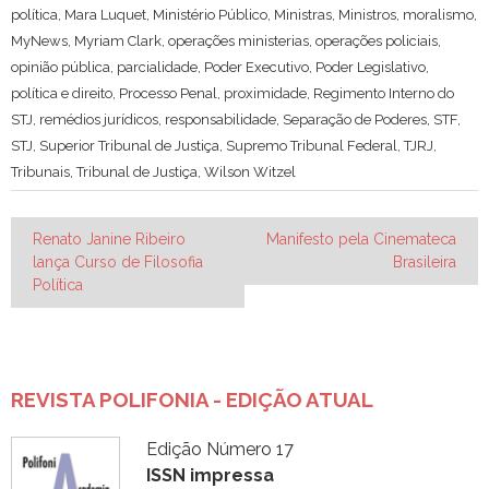
política
,
Mara Luquet
,
Ministério Público
,
Ministras
,
Ministros
,
moralismo
,
MyNews
,
Myriam Clark
,
operações ministerias
,
operações policiais
,
opinião pública
,
parcialidade
,
Poder Executivo
,
Poder Legislativo
,
política e direito
,
Processo Penal
,
proximidade
,
Regimento Interno do
STJ
,
remédios jurídicos
,
responsabilidade
,
Separação de Poderes
,
STF
,
STJ
,
Superior Tribunal de Justiça
,
Supremo Tribunal Federal
,
TJRJ
,
Tribunais
,
Tribunal de Justiça
,
Wilson Witzel
Navegação
Renato Janine Ribeiro
Manifesto pela Cinemateca
lança Curso de Filosofia
Brasileira
de
Política
Post
REVISTA POLIFONIA - EDIÇÃO ATUAL
Edição Número 17
ISSN impressa