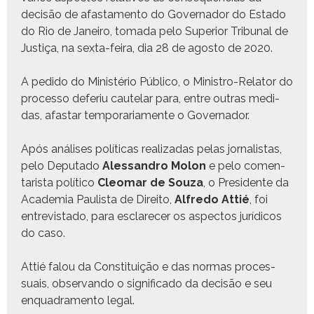
decisão de afas­ta­men­to do Gov­er­nador do Esta­do
do Rio de Janeiro, toma­da pelo Supe­ri­or Tri­bunal de
Justiça, na sex­ta-feira, dia 28 de agos­to de 2020.
A pedi­do do Min­istério Públi­co, o Min­istro-Rela­tor do
proces­so deferiu caute­lar para, entre out­ras medi­
das, afas­tar tem­po­rari­a­mente o Governador.
Após anális­es políti­cas real­izadas pelas jor­nal­is­tas,
pelo Dep­uta­do
Alessan­dro Molon
e pelo comen­
tarista políti­co
Cleo­mar de Souza
, o Pres­i­dente da
Acad­e­mia Paulista de Dire­ito,
Alfre­do Attié
, foi
entre­vis­ta­do, para esclare­cer os aspec­tos jurídi­cos
do caso.
Attié falou da Con­sti­tu­ição e das nor­mas proces­
suais, obser­van­do o sig­nifi­ca­do da decisão e seu
enquadra­men­to legal.