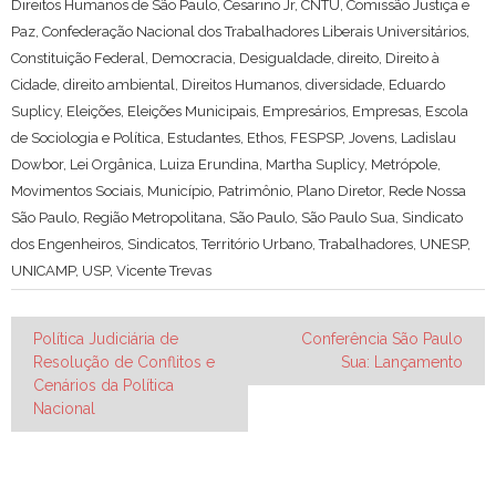
Direitos Humanos de São Paulo
,
Cesarino Jr
,
CNTU
,
Comissão Justiça e
Paz
,
Confederação Nacional dos Trabalhadores Liberais Universitários
,
Constituição Federal
,
Democracia
,
Desigualdade
,
direito
,
Direito à
Cidade
,
direito ambiental
,
Direitos Humanos
,
diversidade
,
Eduardo
Suplicy
,
Eleições
,
Eleições Municipais
,
Empresários
,
Empresas
,
Escola
de Sociologia e Política
,
Estudantes
,
Ethos
,
FESPSP
,
Jovens
,
Ladislau
Dowbor
,
Lei Orgânica
,
Luiza Erundina
,
Martha Suplicy
,
Metrópole
,
Movimentos Sociais
,
Município
,
Patrimônio
,
Plano Diretor
,
Rede Nossa
São Paulo
,
Região Metropolitana
,
São Paulo
,
São Paulo Sua
,
Sindicato
dos Engenheiros
,
Sindicatos
,
Território Urbano
,
Trabalhadores
,
UNESP
,
UNICAMP
,
USP
,
Vicente Trevas
Navegação
Política Judiciária de
Conferência São Paulo
Resolução de Conflitos e
Sua: Lançamento
de
Cenários da Política
Post
Nacional