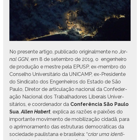
No pre­sente arti­go, pub­li­ca­do orig­i­nal­mente no
Jor­
nal GGN
, em 8 de setem­bro de 2019, o engen­heiro
de pro­dução e mestre pela EPUSP, ex-mem­bro do
Con­sel­ho Uni­ver­sitário da UNICAMP, ex-Pres­i­dente
do Sindi­ca­to dos Engen­heiros do Esta­do de São
Paulo, Dire­tor de artic­u­lação nacional da Con­fed­er­
ação Nacional dos Tra­bal­hadores Lib­erais Uni­ver­
sitários, e coor­de­nador da
Con­fer­ên­cia São Paulo
Sua
,
Allen Habert
, expli­ca as razões e paixões do
impor­tante movi­men­to de mobi­liza­ção cidadã, para
o apri­mora­men­to das estru­turas democráti­cas da
sociedade paulis­tana e brasileira: “c
riar uma iden­ti­