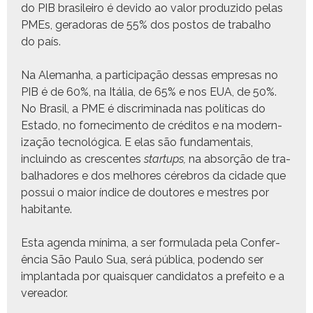
do PIB brasileiro é dev­i­do ao val­or pro­duzi­do pelas
PMEs, ger­ado­ras de 55% dos pos­tos de tra­bal­ho
do país.
Na Ale­man­ha, a par­tic­i­pação dessas empre­sas no
PIB é de 60%, na Itália, de 65% e nos EUA, de 50%.
No Brasil, a PME é dis­crim­i­na­da nas políti­cas do
Esta­do, no fornec­i­men­to de crédi­tos e na mod­ern­
iza­ção tec­nológ­i­ca. E elas são fun­da­men­tais,
incluin­do as cres­centes
star­tups,
na absorção de tra­
bal­hadores e dos mel­hores cére­bros da cidade que
pos­sui o maior índice de doutores e mestres por
habitante.
Esta agen­da mín­i­ma, a ser for­mu­la­da pela Con­fer­
ên­cia São Paulo Sua, será públi­ca, poden­do ser
implan­ta­da por quais­quer can­didatos a prefeito e a
vereador.