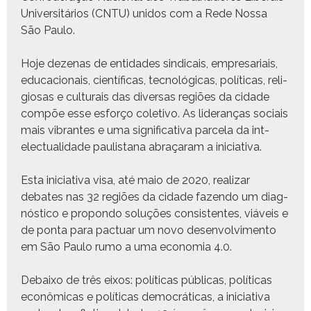
Uni­ver­sitários (CNTU) unidos com a Rede Nos­sa
São Paulo.
Hoje dezenas de enti­dades sindi­cais, empre­sari­ais,
edu­ca­cionais, cien­tí­fi­cas, tec­nológ­i­cas, políti­cas, reli­
giosas e cul­tur­ais das diver­sas regiões da cidade
com­põe esse esforço cole­ti­vo. As lid­er­anças soci­ais
mais vibrantes e uma sig­ni­fica­ti­va parcela da int­
elec­tu­al­i­dade paulis­tana abraçaram a iniciativa.
Esta ini­cia­ti­va visa, até maio de 2020, realizar
debates nas 32 regiões da cidade fazen­do um diag­
nós­ti­co e pro­pon­do soluções con­sis­tentes, viáveis e
de pon­ta para pactu­ar um novo desen­volvi­men­to
em São Paulo rumo a uma econo­mia 4.0.
Debaixo de três eixos: políti­cas públi­cas, políti­cas
econômi­cas e políti­cas democráti­cas, a ini­cia­ti­va