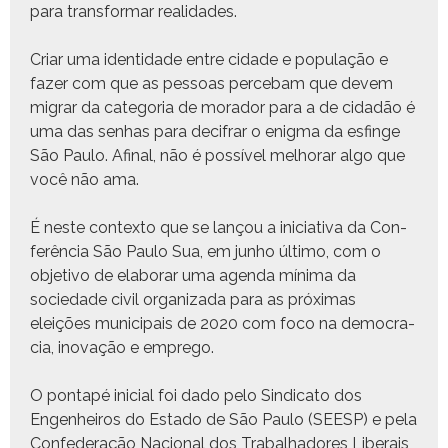
para trans­for­mar realidades.
Cri­ar uma iden­ti­dade entre cidade e pop­u­lação e
faz­er com que as pes­soas perce­bam que devem
migrar da cat­e­go­ria de morador para a de cidadão é
uma das sen­has para decifrar o enig­ma da esfin­ge
São Paulo. Afi­nal, não é pos­sív­el mel­ho­rar algo que
você não ama.
É neste con­tex­to que se lançou a ini­cia­ti­va da Con­
fer­ên­cia São Paulo Sua, em jun­ho últi­mo, com o
obje­ti­vo de elab­o­rar uma agen­da mín­i­ma da
sociedade civ­il orga­ni­za­da para as próx­i­mas
eleições munic­i­pais de 2020 com foco na democ­ra­
cia, ino­vação e emprego.
O pon­tapé ini­cial foi dado pelo Sindi­ca­to dos
Engen­heiros do Esta­do de São Paulo (SEESP) e pela
Con­fed­er­ação Nacional dos Tra­bal­hadores Lib­erais