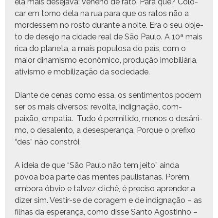
ela mais dese­ja­va: veneno de rato. Para quê? Colo­
car em torno dela na rua para que os ratos não a
mordessem no ros­to durante a noite. Era o seu obje­
to de dese­jo na cidade real de São Paulo. A 10ª mais
rica do plan­e­ta, a mais pop­u­losa do país, com o
maior dinamis­mo econômi­co, pro­dução imo­bil­iária,
ativis­mo e mobi­liza­ção da sociedade.
Diante de cenas como essa, os sen­ti­men­tos podem
ser os mais diver­sos: revol­ta, indig­nação, com­
paixão, empa­tia. Tudo é per­mi­ti­do, menos o desân­i­
mo, o desalen­to, a deses­per­ança. Porque o pre­fixo
“des” não constrói.
A ideia de que “São Paulo não tem jeito” ain­da
povoa boa parte das mentes paulis­tanas. Porém,
emb­o­ra óbvio e talvez clichê, é pre­ciso apren­der a
diz­er sim. Vestir-se de cor­agem e de indig­nação – as
fil­has da esper­ança, como disse San­to Agostin­ho –