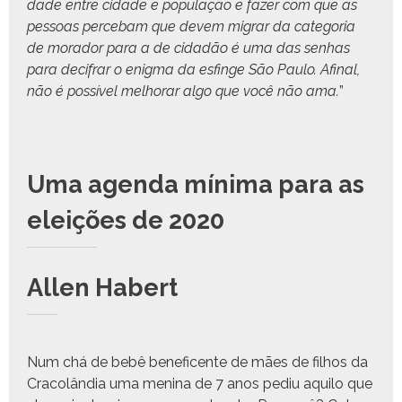
dade entre cidade e pop­u­lação e faz­er com que as
pes­soas perce­bam que devem migrar da cat­e­go­ria
de morador para a de cidadão é uma das sen­has
para decifrar o enig­ma da esfin­ge São Paulo. Afi­nal,
não é pos­sív­el mel­ho­rar algo que você não ama.
”
Uma agen­da mín­i­ma para as
eleições de 2020
Allen Habert
Num chá de bebê benef­i­cente de mães de fil­hos da
Cra­colân­dia uma meni­na de 7 anos pediu aqui­lo que