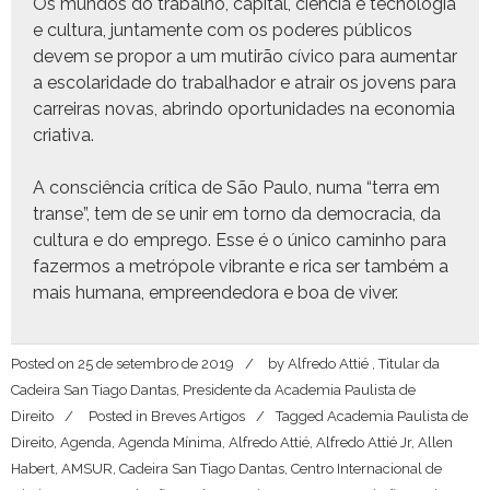
Os mun­dos do tra­bal­ho, cap­i­tal, ciên­cia e tec­nolo­gia
e cul­tura, jun­ta­mente com os poderes públi­cos
devem se pro­por a um mutirão cívi­co para aumen­tar
a esco­lar­i­dade do tra­bal­hador e atrair os jovens para
car­reiras novas, abrindo opor­tu­nidades na econo­mia
criativa.
A con­sciên­cia críti­ca de São Paulo, numa “ter­ra em
transe”, tem de se unir em torno da democ­ra­cia, da
cul­tura e do emprego. Esse é o úni­co cam­in­ho para
faz­er­mos a metró­pole vibrante e rica ser tam­bém a
mais humana, empreende­do­ra e boa de viver.
Posted on
25 de setembro de 2019
by
Alfredo Attié , Titular da
Cadeira San Tiago Dantas, Presidente da Academia Paulista de
Direito
Posted in
Breves Artigos
Tagged
Academia Paulista de
Direito
,
Agenda
,
Agenda Mínima
,
Alfredo Attié
,
Alfredo Attié Jr
,
Allen
Habert
,
AMSUR
,
Cadeira San Tiago Dantas
,
Centro Internacional de