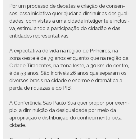
Por um proces­so de debates e cri­ação de con­sen­
sos, essa ini­cia­ti­va quer aju­dar a diminuir as desigual­
dades, com vis­tas a uma cidade inteligente e inclu­si­
va, estim­u­lan­do a par­tic­i­pação do cidadão e das
enti­dades representativas.
A expec­ta­ti­va de vida na região de Pin­heiros, na
zona oeste é de 79 anos enquan­to que na região da
Cidade Tiradentes, na zona leste, a 30 km do cen­tro,
é de 53 anos. São incríveis 26 anos que sep­a­ram os
diver­sos bra­sis na cidade e enorme e dramáti­ca a
per­da de riquezas e do PIB.
A Con­fer­ên­cia São Paulo Sua quer pro­por, por exem­
p­lo, a diminuição da desigual­dade por meio da
apro­pri­ação e dis­tribuição do con­hec­i­men­to pela
cidade.