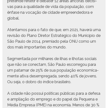
pre­tende refle­tir e debater 12 áreas ânco­ras deci­si­
vas para a qual­i­dade de vida da pop­u­lação, com
ênfase na vocação de cidade empreende­do­ra e
global.
Aten­ta­mos para o fato de que, em 2021, haverá uma
revisão do Plano Dire­tor Estratégi­co do Municí­pio de
São Paulo de 2014, pre­mi­a­do pela ONU como um
dos mais impor­tantes do mundo.
Seg­men­ta­da por mil­hares de ilhas e ilho­tas soci­ais
que não se conec­tam, São Paulo escor­re­gou para
um pata­mar de 25% de sua pop­u­lação eco­nomi­ca­
mente ati­va desem­pre­ga­da, sendo 40% de jovens.
Ou seja, o dobro do índice brasileiro.
A cidade não pos­sui políti­cas públi­cas para a defe­sa
e ampli­ação do emprego e do papel da Peque­na e
Média Empre­sa (PME) na econo­mia. Menos de 30 %