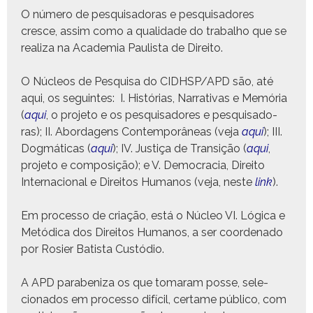
O número de pesquisado­ras e pesquisadores
cresce, ass
im como a qual­i­dade do tra­bal­ho que se
real­iza na Acad­e­mia Paulista de Direito.
O Núcleos de Pesquisa do CIDHSP/APD são, até
aqui, os seguintes: I. Histórias, Nar­ra­ti­vas e Memória
(
aqui
, o pro­je­to e os pesquisadores e pesquisado­
ras); II. Abor­da­gens Con­tem­porâneas (veja
aqui
); III.
Dog­máti­cas (
aqui
); IV. Justiça de Tran­sição (
aqui
,
pro­je­to e com­posição); e V. Democ­ra­cia, Dire­ito
Inter­na­cional e Dire­itos Humanos (veja, neste
link
).
Em proces­so de cri­ação, está o Núcleo VI. Lóg­i­ca e
Metódi­ca dos Dire­itos Humanos, a ser coor­de­na­do
por Rosier Batista Custódio.
A APD parab­eniza
os que tomaram posse, sele­
ciona­dos em proces­so difí­cil, cer­tame públi­co, com