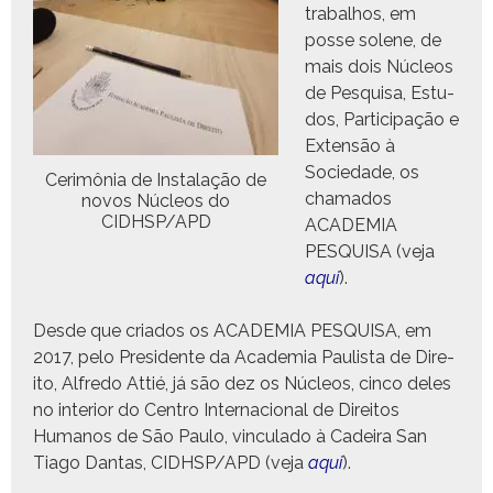
tra­bal­hos, em
posse solene, de
mais dois Núcleos
de Pesquisa, Estu­
dos, Par­tic­i­pação e
Exten­são à
Sociedade, os
Cer­imô­nia de Insta­lação de
chama­dos
novos Núcleos do
CIDHSP/APD
ACADEMIA
PESQUISA (veja
aqui
).
Des­de que cri­a­dos os ACADEMIA PESQUISA, em
2017, pelo Pres­i­dente da Acad­e­mia Paulista de Dire­
ito, Alfre­do Attié, já são dez os Núcleos, cin­co deles
no inte­ri­or do Cen­tro Inter­na­cional de Dire­itos
Humanos de São Paulo, vin­cu­la­do à Cadeira San
Tia­go Dan­tas, CIDHSP/APD (veja
aqui
).