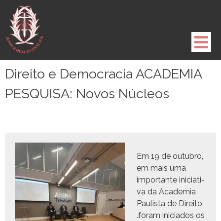
Pule
para
o
conteúdo
Direito e Democracia ACADEMIA
PESQUISA: Novos Núcleos
Em 19 de out­ubro,
em mais uma
impor­tante ini­cia­ti­
va da Acad­e­mia
Paulista de Dire­ito,
.foram ini­ci­a­dos os