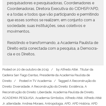
pesquisadores e pesquisado­ras, Coor­de­nadores e
Coor­de­nado­ras, Dire­to­ra Exec­u­ti­va do CIDHSP/APD,
e a todas e todos que vão par­tic­i­pan­do e per­mitin­do
que ess­es son­hos se real­izem, em con­jun­to com a
sociedade, suas insti­tu­ições, seus cole­tivos e
movimentos.
Resistin­do e trans­for­man­do, a Acad­e­mia Paulista de
Dire­ito está conec­ta­da com a pesquisa, a Democ­ra­
cia e os Direitos.
Posted on
20 de outubro de 2019
by
Alfredo Attié , Titular da
Cadeira San Tiago Dantas, Presidente da Academia Paulista de
Direito
Posted in
TV Academia
Tagged
A Reconstrução do
Direito: Diversidade
,
A Reconstrução do Direito: Existência
,
A
Reconstrução do Direito: Liberdade
,
Academia Paulista de Direito
,
ACADEMIA PESQUISA
,
Academia Símbolos
,
Alfredo Attié
,
Alfredo Attié
Jr
,
alteridade
,
Andrea Moraes
,
Antropologia
,
APD
,
APD História
,
APD