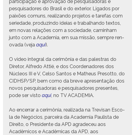
par­tic­i­pação e aprovação de pesquisado­ras e
pesquisadores do Brasil e do exte­ri­or. Lig­a­dos por
paixões comuns, real­izan­do pro­je­tos e tare­fas com
seriedade, pro­duzin­do ideias e tra­bal­han­do tex­tos,
em novas relações com a sociedade, cam­in­ham
jun­to com a Acad­e­mia, em sua mis­são, sem­pre ren­
o­va­da (veja
aqui
).
O video inte­gral da cer­imô­nia e das palestras do
Dire­tor, Alfre­do Attié, e dos Coor­de­nadores dos
Núcleos III e V, Cel­so San­tos e Matheus Pre­sot­to, do
CIDHSP/SP, bem como da breve apre­sen­tação dos
novos pesquisado­ras e pesquisadores pre­sentes,
pode ser vis­to
aqui
, no TV ACADEMIA.
Ao encer­rar a cer­imô­nia, real­iza­da na Tre­visan Esco­
la de Negó­cios, par­ceira da Acad­e­mia Paulista de
Dire­ito, o Pres­i­dente da APD agrade­ceu aos
Acadêmi­cos e Acadêmi­cas da APD, aos