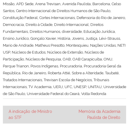
MIssão
,
APD Sede
,
Arena Trevisan
,
Avenida Paulista
,
Barcelona
,
Celso
Santos
,
Centro Internacional de Direitos Humanos de São Paulo
,
Constituição Federal
,
Cortes Internacionais
,
Defensoria do Rio de Janeiro
,
Democracia
,
Direito à Cidade
,
Direito Internacional
,
Direitos
Fundamentais
,
Direitos Humanos
,
diversidade
,
Educação Jurídica
,
Ensino Jurídico
,
Gonçalo Xavier
,
História
,
Jovens
,
Justiça
,
Lévi-Strauss
,
Mario de Andrade
,
Matheus Presotto
,
Montesquieu
,
Nações Unidas
,
NETI
USP
,
Núcleos de Estudos
,
Núcleos de Extensão
,
Núcleos de
Participação
,
Núcleos de Pesquisa
,
OAB
,
OAB Carapicuíba
,
ONU
,
Parque Trianon
,
Povos Indígenas
,
Procuradoria
,
Procuradoria Geral da
República
,
Rio de Janeiro
,
Roberta Attié
,
Sobre a Alteridade
,
Taubaté
,
Tratados Internacionais
,
Trevisan Escola de Negócios
,
Tribunais
Internacionais
,
TV Academia
,
UERJ
,
UFC
,
UNESP
,
UNITAU
,
Universidade
de São Paulo
,
Universidade Federal do Ceará
,
Volta Redonda
Navegação
A indicação de Ministro
Memória da Academia
ao STF
Paulista de Direito
de