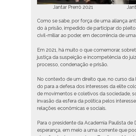
Jan­tar Pre­rrô 2021
Jan­
Como se sabe, por força de uma aliança anti­d
do à prisão, impe­di­do de par­tic­i­par do ple
civ­il-mil­iar ao poder, em decor­rên­cia de uma
Em 2021, há muito o que comem­o­rar, sobre­t
justiça da sus­peição e incom­petên­cia do ju
proces­so, con­de­nação e prisão.
No con­tex­to de um dire­ito que, no cur­so da
do para a defe­sa dos inter­ess­es da elite col­
de movi­men­tos e cole­tivos da sociedade, so
invasão da esfera da políti­ca pelos inter­ess­es
relações econômi­cas e sociais.
Para o pres­i­dente da Acad­e­mia Paulista de Di
esper­ança, em meio a uma cor­rente que pod