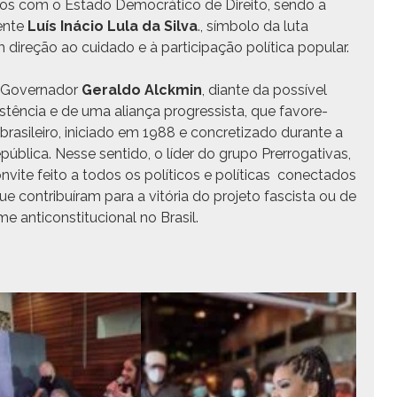
i­dos com o Esta­do Democráti­co de Dire­ito, sendo a
dente
Luís Iná­cio Lula da Sil­va
., sím­bo­lo da luta
ireção ao cuida­do e à par­tic­i­pação políti­ca popular.
Gov­er­nador
Ger­al­do Alck­min
, diante da pos­sív­el
sistên­cia e de uma aliança pro­gres­sista, que favore­
 brasileiro, ini­ci­a­do em 1988 e con­cretiza­do durante a
úbli­ca. Nesse sen­ti­do, o líder do grupo Pre­rrog­a­ti­vas,
­vite feito a todos os políti­cos e políti­cas conec­ta­dos
con­tribuíram para a vitória do pro­je­to fascista ou de
anti­con­sti­tu­cional no Brasil.