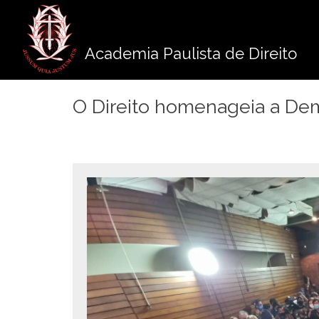
Pule
para
o
Academia Paulista de Direito
conteúdo
O Direito homenageia a De