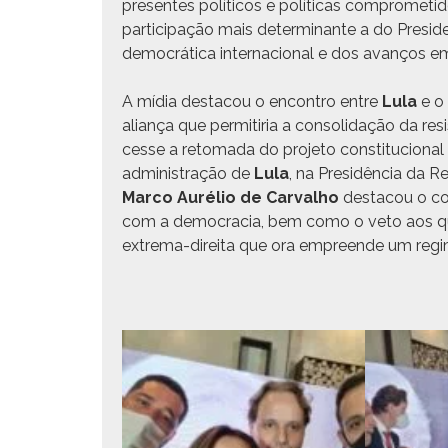
pre­sentes políti­cos e políti­cas com­pro­met
par­tic­i­pação mais deter­mi­nante a do Pres­i­
democráti­ca inter­na­cional e dos avanços em d
A mídia desta­cou o encon­tro entre
Lula
e o 
aliança que per­mi­tiria a con­sol­i­dação da re
cesse a retoma­da do pro­je­to con­sti­tu­cional
admin­is­tração de
Lula
, na Presidên­cia da Rep
Mar­co Aurélio de Car­val­ho
desta­cou o con
com a democ­ra­cia, bem como o veto aos que 
extrema-dire­i­ta que ora empreende um regime 