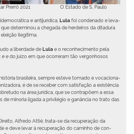
tar Pre­rrô 2021
O Esta­do de S. Paulo
emocráti­ca e anti­jurídi­ca,
Lula
foi con­de­na­do e lev­a­
ito que deter­mi­nou a chega­da de herdeiros da ditadu­ra
 eleição ilegítima.
u­do a liber­dade de
Lula
e o recon­hec­i­men­to pela
iz e e do juí­zo em que ocor­reram tão ver­gonhosos
 história brasileira, sem­pre esteve toma­do e voca­ciona­
o­nizado­ra, é de se rece­ber com sat­is­fação a existên­cia
bre­tu­do na área jurídi­ca, que se con­trapõem a essa
 de mino­ria lig­a­da a priv­ilé­gio e ganân­cia no tra­to das
re­ito, Alfre­do Attié, tra­ta-se da recu­per­ação da
e e deve levar à recu­per­ação do cam­in­ho de con­