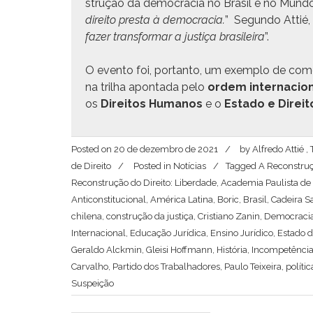
strução da democ­ra­cia no Brasil e no Mun­do.
dire­ito pres­ta à democ­ra­cia.
” Segun­do Attié, 
faz­er trans­for­mar a justiça brasileira
”.
O even­to foi, por­tan­to, um exem­p­lo de como
na tril­ha apon­ta­da pelo
ordem inter­na­cio
os
Dire­itos Humanos
e o
Esta­do e Dire­it
Posted on
20 de dezembro de 2021
by
Alfredo Attié 
de Direito
Posted in
Notícias
Tagged
A Reconstruç
Reconstrução do Direito: Liberdade
,
Academia Paulista de 
Anticonstitucional
,
América Latina
,
Boric
,
Brasil
,
Cadeira S
chilena
,
construção da justiça
,
Cristiano Zanin
,
Democraci
Internacional
,
Educação Jurídica
,
Ensino Jurídico
,
Estado d
Geraldo Alckmin
,
Gleisi Hoffmann
,
História
,
Incompetênci
Carvalho
,
Partido dos Trabalhadores
,
Paulo Teixeira
,
polític
Suspeição