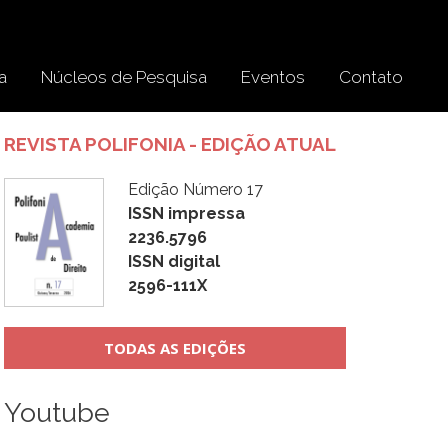
a
Núcleos de Pesquisa
Eventos
Contato
REVISTA POLIFONIA - EDIÇÃO ATUAL
Edição Número 17
ISSN impressa
2236.5796
ISSN digital
2596-111X
TODAS AS EDIÇÕES
Youtube