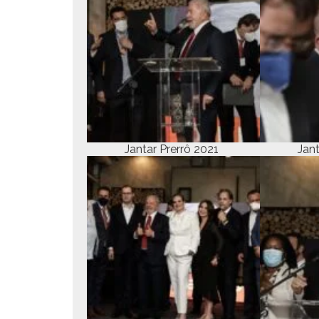
Jan­tar Pre­rrô 2021
Jan­