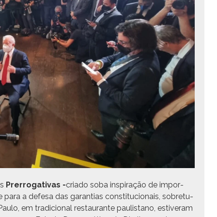
as
Pre­rrog­a­ti­vas -
cri­a­do soba inspi­ração de impor­
para a defe­sa das garan­tias con­sti­tu­cionais, sobre­tu­
aulo, em tradi­cional restau­rante paulis­tano, estiver­am