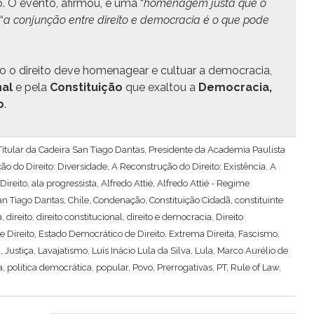
 O even­to, afir­mou, é uma “
hom­e­nagem jus­ta que o
“
a con­junção entre dire­ito e democ­ra­cia é o que pode
 o dire­ito deve hom­e­nagear e cul­tu­ar a democ­ra­cia,
nal
e pela
Con­sti­tu­ição
que exal­tou a
Democ­ra­cia,
o
.
, Titular da Cadeira San Tiago Dantas, Presidente da Academia Paulista
ão do Direito: Diversidade
,
A Reconstrução do Direito: Existência
,
A
Direito
,
ala progressista
,
Alfredo Attié
,
Alfredo Attié - Regime
an Tiago Dantas
,
Chile
,
Condenação
,
Constituição Cidadã
,
constituinte
a
,
direito
,
direito constitucional
,
direito e democracia
,
Direito
e Direito
,
Estado Democrático de Direito
,
Extrema Direita
,
Fascismo
,
a
,
Justiça
,
Lavajatismo
,
Luís Inácio Lula da Silva
,
Lula
,
Marco Aurélio de
a
,
política democrática
,
popular
,
Povo
,
Prerrogativas
,
PT
,
Rule of Law
,