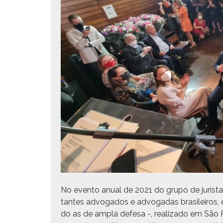
No even­to anu­al de 2021 do grupo de juris­t
tantes advo­ga­dos e advo­gadas brasileiros, e 
do as de ampla defe­sa -, real­iza­do em São P