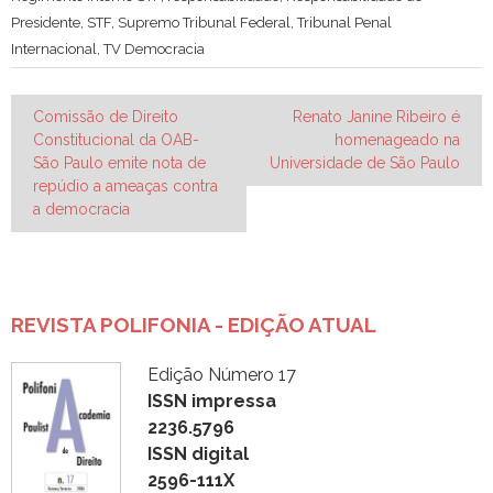
Presidente
,
STF
,
Supremo Tribunal Federal
,
Tribunal Penal
Internacional
,
TV Democracia
Navegação
Comissão de Direito
Renato Janine Ribeiro é
Constitucional da OAB-
homenageado na
de
São Paulo emite nota de
Universidade de São Paulo
Post
repúdio a ameaças contra
a democracia
REVISTA POLIFONIA - EDIÇÃO ATUAL
Edição Número 17
ISSN impressa
2236.5796
ISSN digital
2596-111X