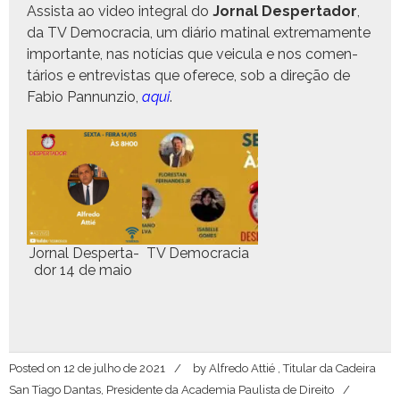
Assista ao video inte­gral do
Jor­nal Des­per­ta­dor
,
da TV Democ­ra­cia, um diário mati­nal extrema­mente
impor­tante, nas notí­cias que veic­u­la e nos comen­
tários e entre­vis­tas que ofer­ece, sob a direção de
Fabio Pan­nun­zio,
aqui
.
Jor­nal Des­per­ta­
TV Democracia
dor 14 de maio
Posted on
12 de julho de 2021
by
Alfredo Attié , Titular da Cadeira
San Tiago Dantas, Presidente da Academia Paulista de Direito