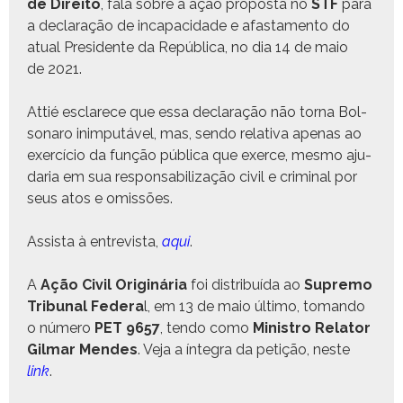
de Dire­ito
, fala sobre a ação pro­pos­ta no
STF
para
a declar­ação de inca­paci­dade e afas­ta­men­to do
atu­al Pres­i­dente da Repúbli­ca, no dia 14 de maio
de 2021.
Attié esclarece que essa declar­ação não tor­na Bol­
sonaro inim­putáv­el, mas, sendo rel­a­ti­va ape­nas ao
exer­cí­cio da função públi­ca que exerce, mes­mo aju­
daria em sua respon­s­abi­liza­ção civ­il e crim­i­nal por
seus atos e omissões.
Assista à entre­vista,
aqui
.
A
Ação Civ­il Orig­inária
foi dis­tribuí­da ao
Supre­mo
Tri­bunal Fed­era
l, em 13 de maio últi­mo, toman­do
o número
PET 9657
, ten­do como
Min­istro Rela­tor
Gilmar Mendes
. Veja a ínte­gra da petição, neste
link
.