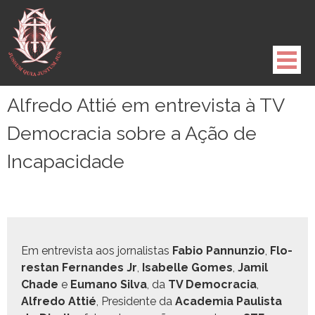
Pule
para
o
conteúdo
Alfredo Attié em entrevista à TV
Democracia sobre a Ação de
Incapacidade
Em entre­vista aos jor­nal­is­tas
Fabio Pan­nun­zio
,
Flo­
restan Fer­nan­des Jr
,
Isabelle Gomes
,
Jamil
Chade
e
Eumano Sil­va
, da
TV Democ­ra­cia
,
Alfre­do Attié
, Pres­i­dente da
Acad­e­mia Paulista