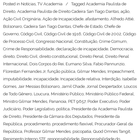
Posted in
Notícias
,
TV Academia
Tagged
Academia Paulista de
Direito
,
Academia Paulista de Direito Cadeira San Tiago Dantas
,
ação
,
Ação Civil Originária
,
Ação de Incapacidade
,
afastamento
,
Alfredo Attié
,
Bolsonaro
,
Cadeira San Tiago Dantas
,
Chefe de Estado
,
Chefe de
Governo
,
Código Civil
,
Código Civil de 1916
,
Código Civil de 2002
,
Código
de Processo Civil
,
Congresso Nacional
,
Constituição
,
Crime Comum
,
Crime de Responsabilidade
,
declaração de incapacidade
,
Democracia
,
direito
,
Direito Civil
,
direito constitucional
,
Direito Penal
,
Direito Penal
Internacional
,
Dois Corpos do Rei
,
Eumano Silva
,
Fabio Pannunzio
,
Florestan Fernandes Jr
,
função pública
,
Gilmar Mendes
,
Impeachment
,
imputabilidade
,
incapacidade
,
Incapacidade relativa
,
Interdição
,
Isabelle
Gomes
,
Jair Messias Bolsonaro
,
Jamil Chade
,
Jornal Despertador
,
Loucos
de Todo Gênero
,
Loucura
,
Ministério Público
,
Ministério Público Federal
,
Ministro Gilmar Mendes
,
Pananoia
,
PET 9657
,
Poder Executivo
,
Poder
Judiciário
,
Poder Legislativo
,
política
,
Presidente da Academia Paulista
de Direito
,
Presidente da Câmara dos Deputados
,
Presidente da
República
,
procedimento
,
procedimento flexível
,
Procurador-Geral da
República
,
Professor Gilmar Mendes
,
psicopatia
,
Quod Omnes Tangit
,
Regimento Interno STF
,
responsabilidade
,
Responsabilidade do