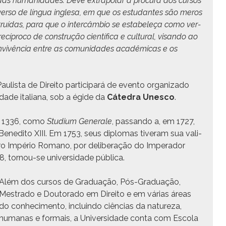
 e das humanidades. Deve extrap­o­lar a procu­ra dos cur­sos
ver­so de lín­gua ingle­sa, em que os estu­dantes são meros
struí­das, para que o inter­câm­bio se esta­beleça como ver­
cípro­co de con­strução cien­tí­fi­ca e cul­tur­al, visan­do ao
con­vivên­cia entre as comu­nidades acadêmi­cas e os
ista de Dire­ito par­tic­i­pará de even­to orga­ni­za­do
i­dade ital­iana, sob a égide da
Cát­e­dra Unesco
.
em 1336, como
Studi­um Gen­erale
, pas­san­do a, em 1727,
ened­i­to XIII. Em 1753, seus diplo­mas tiver­am sua val­i­
o Império Romano, por delib­er­ação do Imper­ador
8, tornou-se uni­ver­si­dade pública.
Além dos cur­sos de Grad­u­ação, Pós-Grad­u­ação,
Mestra­do e Doutora­do em Dire­ito e em várias áreas
do con­hec­i­men­to, incluin­do ciên­cias da natureza,
humanas e for­mais, a Uni­ver­si­dade con­ta com Esco­la