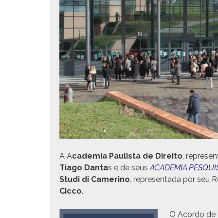
A A
cad­e­mia Paulista de Dire­ito
, rep­re­s
Tia­go Dan­ta
s e de seus
ACADEMIA PESQUI
Stu­di di Cameri­no
, rep­re­sen­ta­da por seu R
Cic­co
.
O Acor­do de C