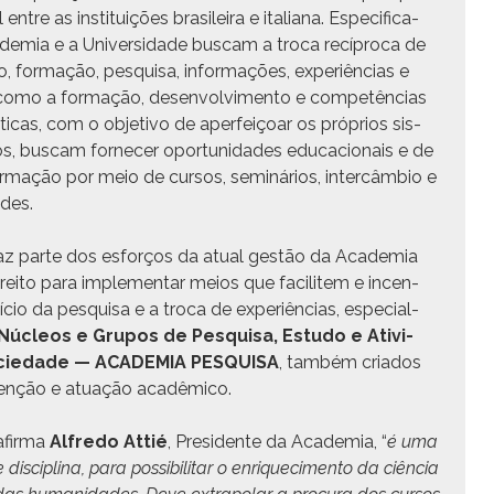
entre as insti­tu­ições brasileira e ital­iana. Especi­fi­ca­
e­mia e a Uni­ver­si­dade bus­cam a tro­ca recíp­ro­ca de
to, for­mação, pesquisa, infor­mações, exper­iên­cias e
como a for­mação, desen­volvi­men­to e com­petên­cias
áti­cas, com o obje­ti­vo de aper­feiçoar os próprios sis­
os, bus­cam fornecer opor­tu­nidades edu­ca­cionais e de
­mação por meio de cur­sos, sem­i­nários, inter­câm­bio e
ades.
az parte dos esforços da atu­al gestão da Acad­e­mia
re­ito para imple­men­tar meios que facilitem e incen­
­cio da pesquisa e a tro­ca de exper­iên­cias, espe­cial­
Núcleos e Gru­pos de Pesquisa, Estu­do e Ativi­
 Sociedade — ACADEMIA PESQUISA
, tam­bém cri­a­dos
tenção e atu­ação acadêmico.
afir­ma
Alfre­do Attié
, Pres­i­dente da Acad­e­mia, “
é uma
­ci­plina, para pos­si­bil­i­tar o enriquec­i­men­to da ciên­cia