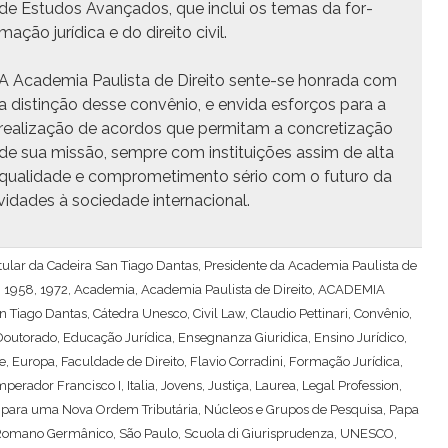
de Estu­dos Avança­dos, que inclui os temas da for­
mação jurídi­ca e do dire­ito civil.
A Acad­e­mia Paulista de Dire­ito sente-se hon­ra­da com
a dis­tinção desse con­vênio, e envi­da esforços para a
real­iza­ção de acor­dos que per­mi­tam a con­cretiza­ção
de sua mis­são, sem­pre com insti­tu­ições assim de alta
qual­i­dade e com­pro­me­ti­men­to sério com o futuro da
vi­dades à sociedade internacional.
Titular da Cadeira San Tiago Dantas, Presidente da Academia Paulista de
,
1958
,
1972
,
Academia
,
Academia Paulista de Direito
,
ACADEMIA
n Tiago Dantas
,
Cátedra Unesco
,
Civil Law
,
Claudio Pettinari
,
Convênio
,
Doutorado
,
Educação Jurídica
,
Ensegnanza Giuridica
,
Ensino Jurídico
,
e
,
Europa
,
Faculdade de Direito
,
Flavio Corradini
,
Formação Jurídica
,
mperador Francisco I
,
Italia
,
Jovens
,
Justiça
,
Laurea
,
Legal Profession
,
 para uma Nova Ordem Tributária
,
Núcleos e Grupos de Pesquisa
,
Papa
 Romano Germânico
,
São Paulo
,
Scuola di Giurisprudenza
,
UNESCO
,