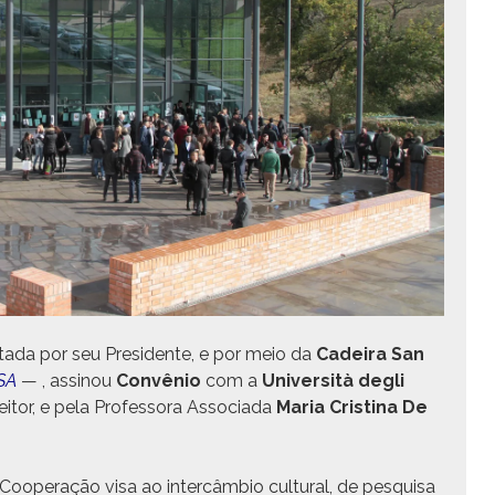
en­ta­da por seu Pres­i­dente, e por meio da
Cadeira San
SA
— , assi­nou
Con­vênio
com a
Uni­ver­sità degli
eitor, e pela Pro­fes­so­ra Asso­ci­a­da
Maria Cristi­na De
oop­er­ação visa ao inter­câm­bio cul­tur­al, de pesquisa