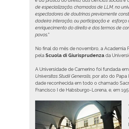
e da práti­ca do dire­ito, das ciên­cias soci­ais
de
espe­cial­iza­ção, chama­dos de LLM, no uni­
espec­ta­dores de doutri­nas pre­vi­a­mente con­
dadeira inter­ação, ou par­tic­i­pação e esforço re
enriquec­i­men­to do dire­ito e dos ter­mos de 
povos.
”
No final do mês de novem­bro, a Acad­e­mia Paul
pela
Scuo­la di Giurispru­den­za
da Uni­ver­s
A Uni­ver­si­dade de Cameri­no foi fun­da­da 
Uni­ver­si­tas Studii Gen­er­alis
, por ato do Papa B
dade recon­heci­da em todo o chama­do Sacr
Fran­cis­co I de Hab­s­bur­go-Lore­na, e, em 195