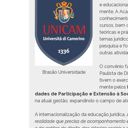
e edu­ca­cional 
mente, A Acad­
con­hec­i­men­
cur­sos, bem 
teóri­c­as e pr
temas jurídi­c
pesquisa e for
out­ras ativid
O con­vênio f
Brasão Uni­ver­si­dade
Paulista de Di
tivem o exer­cí
mente pelos
dades de Par­tic­i­pação e Exten­são à
na atu­al gestão, expandin­do o cam­po de a
A inter­na­cional­iza­ção da edu­cação jurídi­ca, 
real­i­dade que pre­cisa de acom­pan­hamen­to e dis