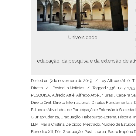
Uni­ver­si­dade
edu­cação, da pesquisa e da exten­são de ati
Posted on
5 de novembro de 2019
by
Alfredo Attié , 
Direito
Posted in
Notícias
Tagged
1336
,
1727
,
1753
PESQUISA
,
Alfredo Attié
,
Alfredo Attié Jr
,
Brasil
,
Cadeira Sa
Direito Civil
,
Direito Internacional
,
Direitos Fundamentais
,
Estudo e Atividades de Participação e Extensão à Sociedad
Giurisprudenza
,
Graduação
,
Habsburgo-Lorena
,
História
,
I
LLM
,
Maria Cristina De Cicco
,
Mestrado
,
Núcleo de Estudos
Benedito XIII
,
Pós-Graduação
,
Post-Laurea
,
Sacro Império