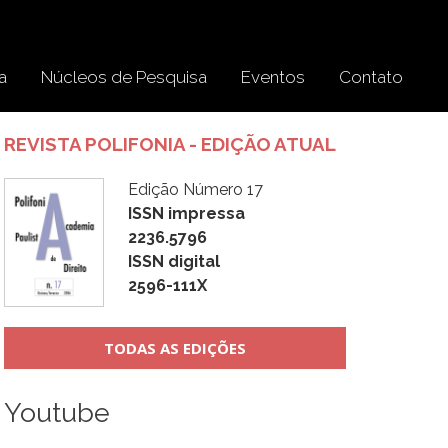
a
Núcleos de Pesquisa
Eventos
Contato
REVISTA POLIFONIA - EDIÇÃO ATUAL
Edição Número 17
ISSN impressa
2236.5796
ISSN digital
2596-111X
TODAS AS EDIÇÕES
Youtube