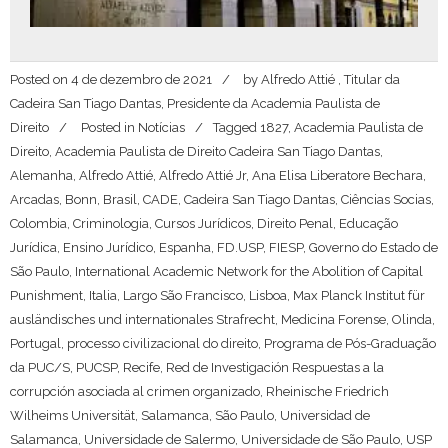
Posted on
4 de dezembro de 2021
by
Alfredo Attié , Titular da
Cadeira San Tiago Dantas, Presidente da Academia Paulista de
Direito
Posted in
Notícias
Tagged
1827
,
Academia Paulista de
Direito
,
Academia Paulista de Direito Cadeira San Tiago Dantas
,
Alemanha
,
Alfredo Attié
,
Alfredo Attié Jr
,
Ana Elisa Liberatore Bechara
,
Arcadas
,
Bonn
,
Brasil
,
CADE
,
Cadeira San Tiago Dantas
,
Ciências Socias
,
Colombia
,
Criminologia
,
Cursos Jurídicos
,
Direito Penal
,
Educação
Jurídica
,
Ensino Jurídico
,
Espanha
,
FD.USP
,
FIESP
,
Governo do Estado de
São Paulo
,
International Academic Network for the Abolition of Capital
Punishment
,
Italia
,
Largo São Francisco
,
Lisboa
,
Max Planck Institut für
ausländisches und internationales Strafrecht
,
Medicina Forense
,
Olinda
,
Portugal
,
processo civilizacional do direito
,
Programa de Pós-Graduação
da PUC/S
,
PUCSP
,
Recife
,
Red de Investigación Respuestas a la
corrupción asociada al crimen organizado
,
Rheinische Friedrich
Wilheims Universität
,
Salamanca
,
São Paulo
,
Universidad de
Salamanca
,
Universidade de Salermo
,
Universidade de São Paulo
,
USP