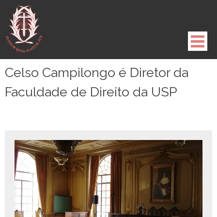
Pule
para
o
conteúdo
Celso Campilongo é Diretor da
Faculdade de Direito da USP