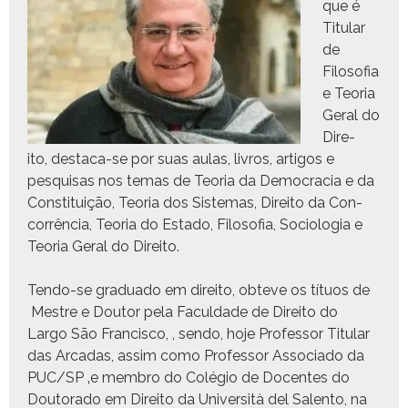
que é
Tit­u­lar
de
Filosofia
e Teo­ria
Ger­al do
Dire­
ito, desta­ca-se por suas aulas, livros, arti­gos e
pesquisas nos temas de Teo­ria da Democ­ra­cia e da
Con­sti­tu­ição, Teo­ria dos Sis­temas, Dire­ito da Con­
cor­rên­cia, Teo­ria do Esta­do, Filosofia, Soci­olo­gia e
Teo­ria Ger­al do Direito.
Ten­do-se grad­u­a­do em dire­ito, obteve os títu­os de
Mestre e Doutor pela Fac­ul­dade de Dire­ito do
Largo São Fran­cis­co, , sendo, hoje Pro­fes­sor Tit­u­lar
das Arcadas, assim como Pro­fes­sor Asso­ci­a­do da
PUC/SP ‚e mem­bro do Colé­gio de Docentes do
Doutora­do em Dire­ito da Uni­ver­sità del Salen­to, na