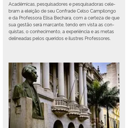
Acadêmi­cas, pesquisadores e pesquisado­ras cel­e­
bram a eleição de seu Con­frade Cel­so Campi­lon­go
e da Pro­fes­so­ra Elisa Bechara, com a certeza de que
sua gestão será mar­cante, ten­do em vista as con­
quis­tas, o con­hec­i­men­to, a exper­iên­cia e as metas
delin­eadas pelos queri­dos e ilus­tres Professores.