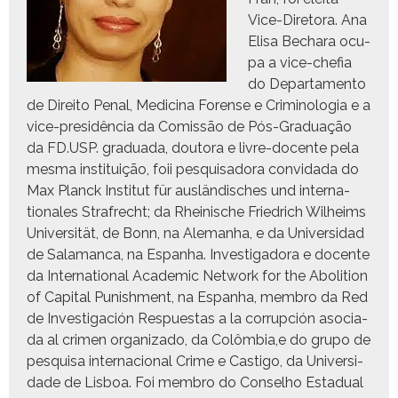
Vice-Dire­to­ra. Ana
Elisa Bechara ocu­
pa a vice-chefia
do Depar­ta­men­to
de Dire­ito Penal, Med­i­c­i­na Forense e Crim­i­nolo­gia e a
vice-presidên­cia da Comis­são de Pós-Grad­u­ação
da FD.USP. grad­u­a­da, douto­ra e livre-docente pela
mes­ma insti­tu­ição, foii pesquisado­ra con­vi­da­da do
Max Planck Insti­tut für aus­ländis­ches und inter­na­
tionales Strafrecht; da Rheinis­che Friedrich Wil­heims
Uni­ver­sität, de Bonn, na Ale­man­ha, e da Uni­ver­si­dad
de Sala­man­ca, na Espan­ha. Inves­ti­gado­ra e docente
da Inter­na­tion­al Aca­d­e­m­ic Net­work for the Abo­li­tion
of Cap­i­tal Pun­ish­ment, na Espan­ha, mem­bro da Red
de Inves­ti­gación Respues­tas a la cor­rup­ción aso­ci­a­
da al crimen orga­ni­za­do, da Colômbia,e do grupo de
pesquisa inter­na­cional Crime e Cas­ti­go, da Uni­ver­si­
dade de Lis­boa. Foi mem­bro do Con­sel­ho Estad­ual