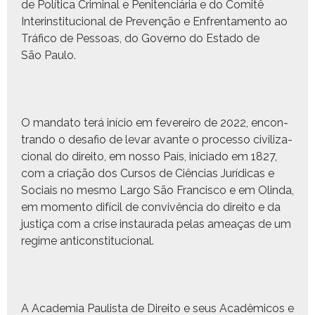
de Políti­ca Crim­i­nal e Pen­i­ten­ciária e do Comitê
Interin­sti­tu­cional de Pre­venção e Enfrenta­men­to ao
Trá­fi­co de Pes­soas, do Gov­er­no do Esta­do de
São Paulo.
O manda­to terá iní­cio em fevereiro de 2022, encon­
tran­do o desafio de levar avante o proces­so civ­i­liza­
cional do dire­ito, em nos­so País, ini­ci­a­do em 1827,
com a cri­ação dos Cur­sos de Ciên­cias Jurídi­cas e
Soci­ais no mes­mo Largo São Fran­cis­co e em Olin­da,
em momen­to difí­cil de con­vivên­cia do dire­ito e da
justiça com a crise instau­ra­da pelas ameaças de um
regime anticonstitucional.
A Acad­e­mia Paulista de Dire­ito e seus Acadêmi­cos e