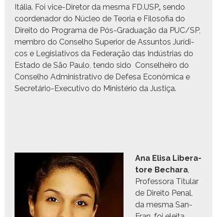
Itália. Foi vice-Dire­tor da mes­ma FD.USP„ sendo
coor­de­nador do Núcleo de Teo­ria e Filosofia do
Dire­ito do Pro­gra­ma de Pós-Grad­u­ação da PUC/SP,
mem­bro do Con­sel­ho Supe­ri­or de Assun­tos Jurídi­
cos e Leg­isla­tivos da Fed­er­ação das Indús­trias do
Esta­do de São Paulo, ten­do sido Con­sel­heiro do
Con­sel­ho Admin­is­tra­ti­vo de Defe­sa Econômi­ca e
Secretário-Exec­u­ti­vo do Min­istério da Justiça.
Ana Elisa Lib­er­a­
tore Bechara
,
Pro­fes­so­ra Tit­u­lar
de Dire­ito Penal,
da mes­ma San­
Fran, foi elei­ta