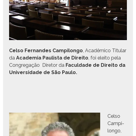
Cel­so Fer­nan­des Cam
pilon­go
, Acadêmi­co Tit­u­lar
da
Acad­e­mia Paulista de Dire­ito
, foi eleito pela
Con­gre­gação Dire­tor da
Fac­ul­dade de Dire­ito da
Uni­ver­si­dade de São Paulo.
Cel­so
Campi­
lon­go,